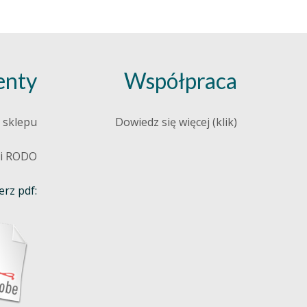
nty
Współpraca
 sklepu
Dowiedz się więcej (klik)
 i RODO
rz pdf: