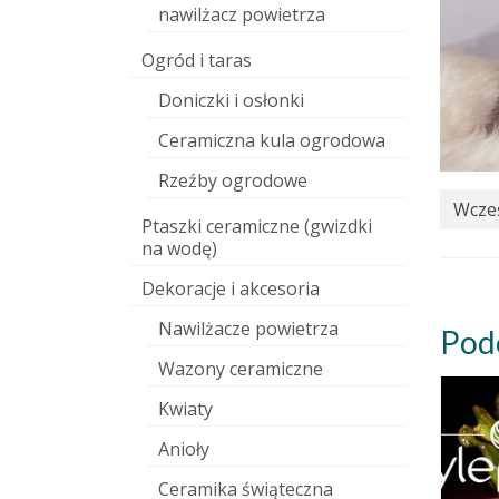
nawilżacz powietrza
Ogród i taras
Doniczki i osłonki
Ceramiczna kula ogrodowa
Rzeźby ogrodowe
Wcześ
Ptaszki ceramiczne (gwizdki
na wodę)
Dekoracje i akcesoria
Nawilżacze powietrza
Pod
Wazony ceramiczne
Kwiaty
Anioły
Ceramika świąteczna