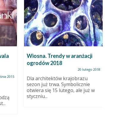
wala
Wiosna. Trendy w aranżacji
Brzemie
ogrodów 2018
20 lutego 2018
Pani już 
Wreszcie 
śnia 2015
Dla architektów krajobrazu
sezon już trwa. Symbolicznie
otwiera się 15 lutego, ale już w
styczniu...
hodzą
...