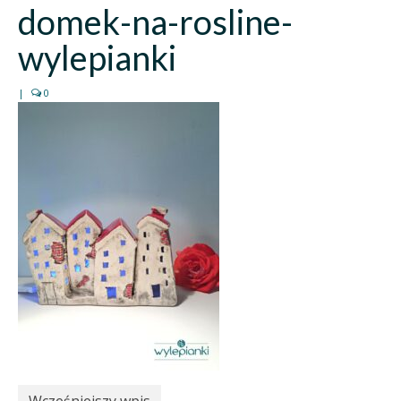
domek-na-rosline-
wylepianki
|
0