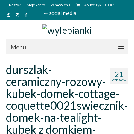
Koszyk
Moje konto
Zamówienia
Twój koszyk
-
0.00
zł
⇜ social media
Menu
Start
durszlak-
21
Sklep
ceramiczny-rozowy-
CZE 2024
Kim jesteśmy?
kubek-domek-cottage-
Kontakt
coquette0021swiecznik-
Deutsch
domek-na-tealight-
kubek z domkiem-