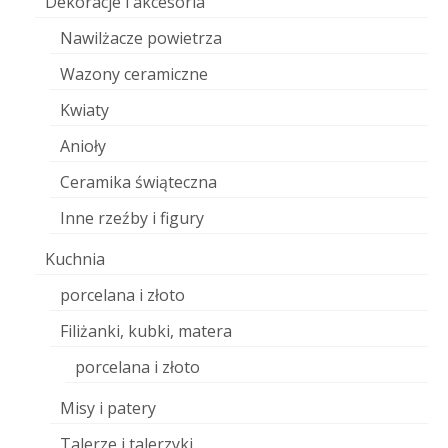
Dekoracje i akcesoria
Nawilżacze powietrza
Wazony ceramiczne
Kwiaty
Anioły
Ceramika świąteczna
Inne rzeźby i figury
Kuchnia
porcelana i złoto
Filiżanki, kubki, matera
porcelana i złoto
Misy i patery
Talerze i talerzyki