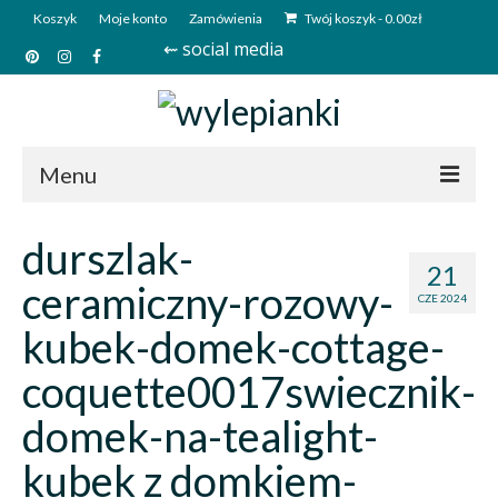
Koszyk
Moje konto
Zamówienia
Twój koszyk
-
0.00
zł
⇜ social media
Menu
Start
durszlak-
21
Sklep
ceramiczny-rozowy-
CZE 2024
Kim jesteśmy?
kubek-domek-cottage-
Kontakt
coquette0017swiecznik-
Deutsch
domek-na-tealight-
kubek z domkiem-