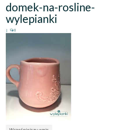
domek-na-rosline-
wylepianki
|
0