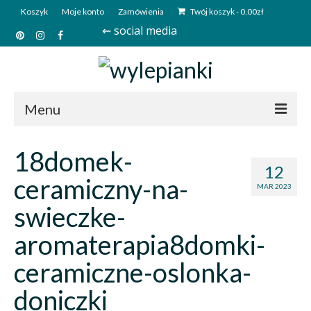
Koszyk
Moje konto
Zamówienia
Twój koszyk
-
0.00
zł
⇜ social media
Menu
Start
18domek-
12
Sklep
ceramiczny-na-
MAR 2023
Kim jesteśmy?
swieczke-
Kontakt
aromaterapia8domki-
Deutsch
ceramiczne-oslonka-
doniczki