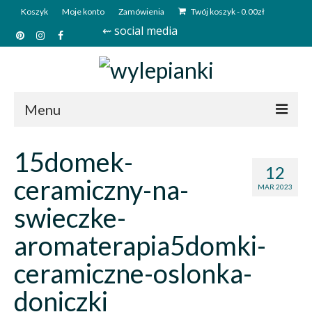
Koszyk
Moje konto
Zamówienia
Twój koszyk
-
0.00
zł
⇜ social media
Menu
Start
15domek-
12
Sklep
ceramiczny-na-
MAR 2023
Kim jesteśmy?
swieczke-
Kontakt
aromaterapia5domki-
Deutsch
ceramiczne-oslonka-
doniczki