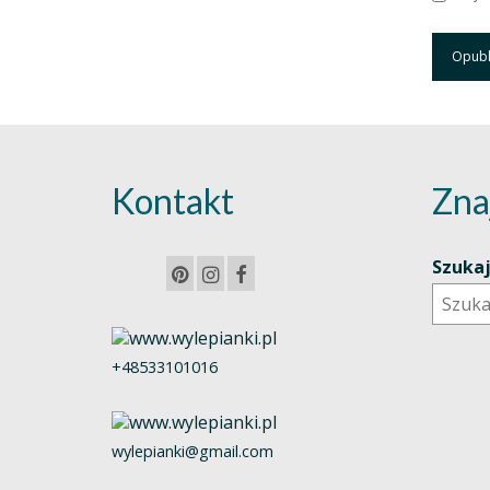
Kontakt
Zna
Szuka
+48533101016
wylepianki@gmail.com