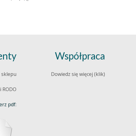
nty
Współpraca
 sklepu
Dowiedz się więcej (klik)
 i RODO
rz pdf: