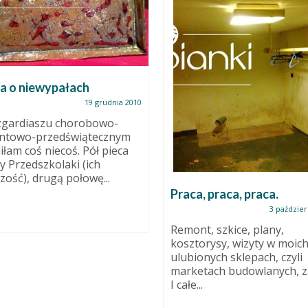
a o niewypałach
19 grudnia 2010
zgardiaszu chorobowo-
ntowo-przedświątecznym
iłam coś niecoś. Pół pieca
ły Przedszkolaki (ich
zość), drugą połowę...
Praca, praca, praca.
3 paździer
Remont, szkice, plany,
kosztorysy, wizyty w moic
ulubionych sklepach, czyli
marketach budowlanych, z
I całe...