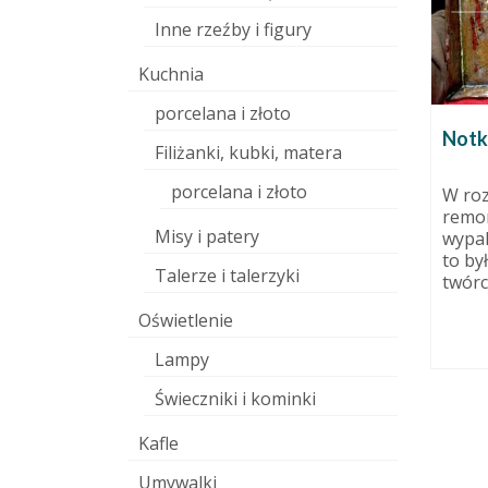
Inne rzeźby i figury
Kuchnia
porcelana i złoto
Notk
Filiżanki, kubki, matera
porcelana i złoto
W ro
remo
Misy i patery
wypal
DIY: Piec papierowy do wypału
to by
ceramiki
9 grudnia 2010
Talerze i talerzyki
twórc
9 maja 2011
fekt
Oświetlenie
o
Dziś opowiem o tym zrobić
zerwona,
własnoręcznie papierowy piec
Lampy
ica 15...
plenerowy. Z doświadczenia
wiem, że największą
Świeczniki i kominki
przeszkodą...
Kafle
Umywalki