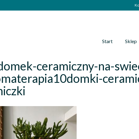
Ko
Start
Sklep
domek-ceramiczny-na-swie
omaterapia10domki-cerami
iczki