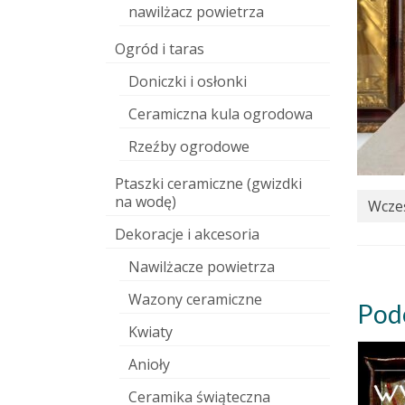
nawilżacz powietrza
Ogród i taras
Doniczki i osłonki
Ceramiczna kula ogrodowa
Rzeźby ogrodowe
Ptaszki ceramiczne (gwizdki
na wodę)
Wcześ
Dekoracje i akcesoria
Nawilżacze powietrza
Wazony ceramiczne
Pod
Kwiaty
Anioły
Ceramika świąteczna