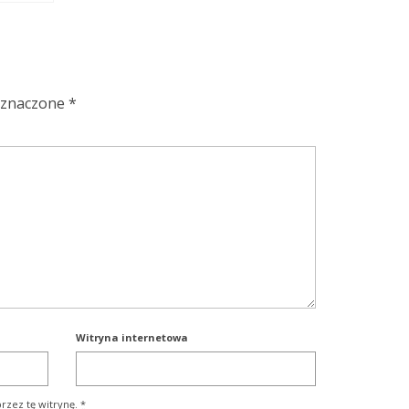
oznaczone
*
Witryna internetowa
rzez tę witrynę.
*