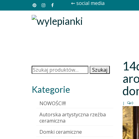
⇜ social media
14
Szukaj:
Szukaj
ar
don
Kategorie
NOWOŚCI!!!
|
0
Autorska artystyczna rzeźba
ceramiczna
Domki ceramiczne