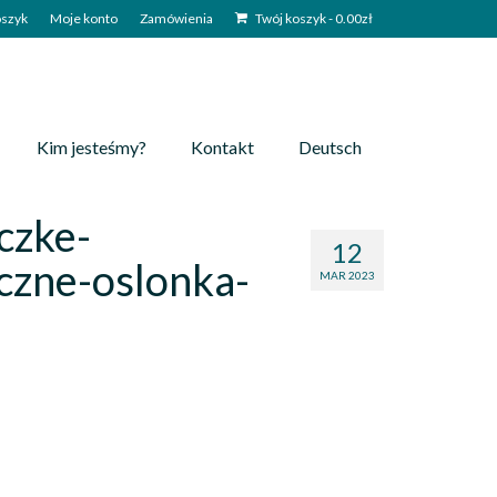
szyk
Moje konto
Zamówienia
Twój koszyk
-
0.00
zł
Kim jesteśmy?
Kontakt
Deutsch
czke-
12
czne-oslonka-
MAR 2023