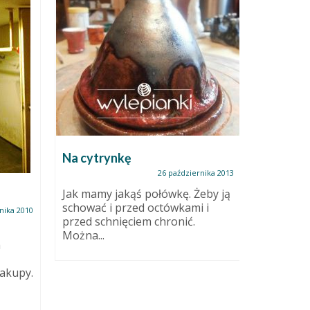
Na cytrynkę
III Fest
Reminisc
26 października 2013
Jak mamy jakąś połówkę. Żeby ją
schować i przed octówkami i
Świetna i
nika 2010
przed schnięciem chronić.
Ogromna 
Można...
wystawcó
h
towarzys
spektakl
akupy.
Naprawdę