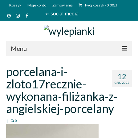
Koszyk
Moje konto
Zamówienia
Twój koszyk
-
0.00
zł
⇜ social media
Menu
Start
porcelana-i-
12
Sklep
zloto17recznie-
GRU 2022
Kim jesteśmy?
wykonana-filiżanka-z-
Kontakt
angielskiej-porcelany
Deutsch
|
0