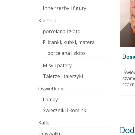
Inne rzeźby i figury
Kuchnia
porcelana i złoto
Filiżanki, kubki, matera
porcelana i złoto
nego.
Pamiętacie o ogrodach?
Dome
9 grudnia 2010
20 marca 2015
Misy i patery
i.
Szykujemy się do szczecińskiego
Świec
Talerze i talerzyki
liwo
kiermaszu, który wygląda jak
szamo
ć właściwa
święto wszystkich ogrodników,
czarn
Oświetlenie
na...
działkowców i innych
uprawiaczy...
Lampy
Świeczniki i kominki
Kafle
Dod
Umywalki