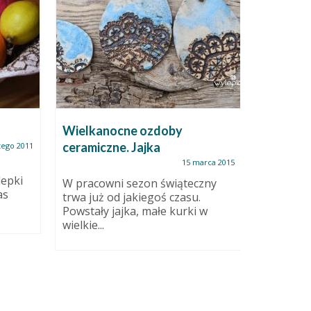
Wielkanocne ozdoby
Szkło w
ceramiczne. Jajka
tego 2011
15 marca 2015
Szkło, s
lepki
wdzięcz
W pracowni sezon świąteczny
as
artystyc
trwa już od jakiegoś czasu.
możliwoś
Powstały jajka, małe kurki w
zdobieni
wielkie...