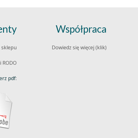
nty
Współpraca
 sklepu
Dowiedz się więcej (klik)
 i RODO
rz pdf: