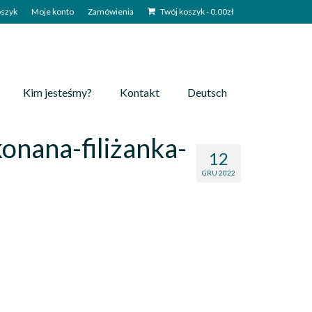
szyk
Moje konto
Zamówienia
Twój koszyk
-
0.00
zł
Kim jesteśmy?
Kontakt
Deutsch
onana-filiżanka-
12
GRU 2022