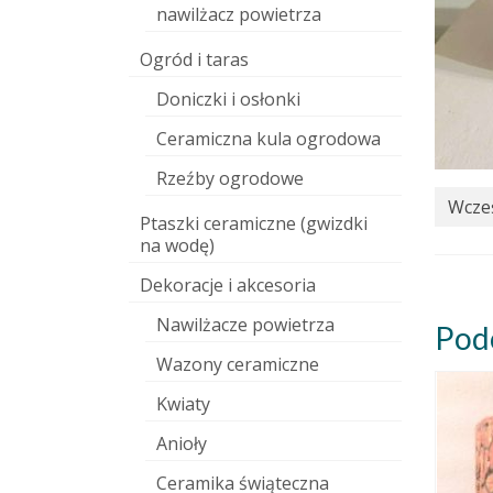
nawilżacz powietrza
Ogród i taras
Doniczki i osłonki
Ceramiczna kula ogrodowa
Rzeźby ogrodowe
Wcześ
Ptaszki ceramiczne (gwizdki
na wodę)
Dekoracje i akcesoria
Nawilżacze powietrza
Pod
Wazony ceramiczne
Kwiaty
Anioły
Ceramika świąteczna