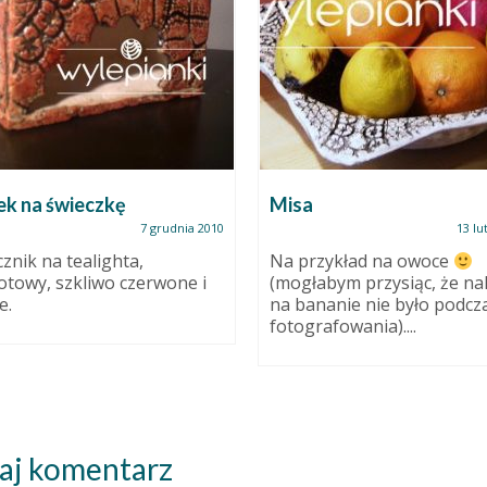
k na świeczkę
Misa
7 grudnia 2010
13 lu
znik na tealighta,
Na przykład na owoce
towy, szkliwo czerwone i
(mogłabym przysiąc, że na
e.
na bananie nie było podcz
fotografowania)....
aj komentarz