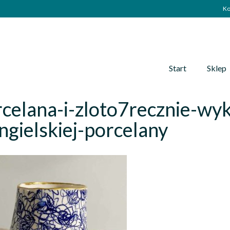
Ko
Start
Sklep
celana-i-zloto7recznie-wyk
ngielskiej-porcelany