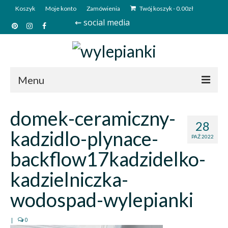
Koszyk
Moje konto
Zamówienia
Twój koszyk
-
0.00
zł
⇜ social media
Menu
Start
domek-ceramiczny-
28
Sklep
kadzidlo-plynace-
PAŹ 2022
Kim jesteśmy?
backflow17kadzidelko-
Kontakt
kadzielniczka-
Deutsch
wodospad-wylepianki
|
0