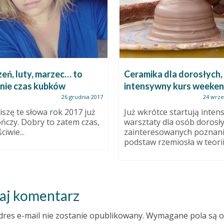
eń, luty, marzec… to
Ceramika dla dorosłych,
nie czas kubków
intensywny kurs weeke
26 grudnia 2017
24 wrze
iszę te słowa rok 2017 już
Już wkrótce startują inte
ończy. Dobry to zatem czas,
warsztaty dla osób dorosły
ciwie...
zainteresowanych poznan
podstaw rzemiosła w teorii i
aj komentarz
dres e-mail nie zostanie opublikowany.
Wymagane pola są 