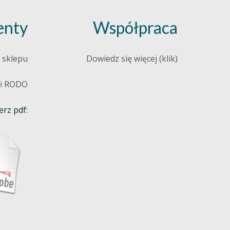
nty
Współpraca
 sklepu
Dowiedz się więcej (klik)
 i RODO
rz pdf: