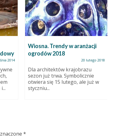
Wiosna. Trendy w aranżacji
Czas na 
ndowy
ogrodów 2018
śnia 2014
20 lutego 2018
Goleniow
Pracowni
nsywne
Dla architektów krajobrazu
“Wylepian
ch,
sezon już trwa. Symbolicznie
zapraszaj
iem
otwiera się 15 lutego, ale już w
...
styczniu...
oznaczone
*