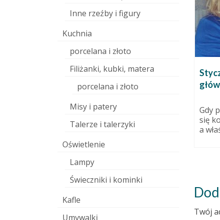
Inne rzeźby i figury
Kuchnia
porcelana i złoto
Filiżanki, kubki, matera
–
Kawka
Stycz
głów
26 października 2013
porcelana i złoto
listopada 2015
Na zamówienie Kawkiczarnej
Misy i patery
powstały dwie czarne kawki. Obie
am teraz w
Gdy p
pokryte szkliwem, którego
się k
Talerze i talerzyki
używałam pierwszy raz. Jednym...
a właś
Oświetlenie
Lampy
Świeczniki i kominki
Dod
Kafle
Twój a
Umywalki