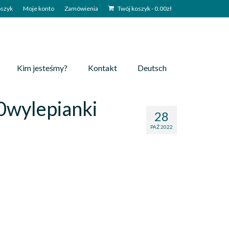
szyk
Moje konto
Zamówienia
Twój koszyk
-
0.00
zł
Kim jesteśmy?
Kontakt
Deutsch
0wylepianki
28
PAŹ 2022