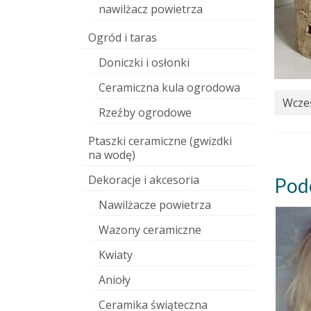
nawilżacz powietrza
Ogród i taras
Doniczki i osłonki
Ceramiczna kula ogrodowa
Wcześ
Rzeźby ogrodowe
Ptaszki ceramiczne (gwizdki
na wodę)
Dekoracje i akcesoria
Pod
Nawilżacze powietrza
Wazony ceramiczne
Kwiaty
Anioły
Ceramika świąteczna