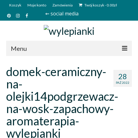
Koszyk
Moje konto
Zamówienia
Twój koszyk
-
0.00
zł
⇜ social media
Menu
Start
domek-ceramiczny-
28
Sklep
na-
PAŹ 2022
Kim jesteśmy?
olejki14podgrzewacz-
Kontakt
na-wosk-zapachowy-
Deutsch
aromaterapia-
wylepianki