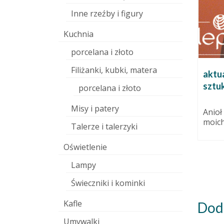
Inne rzeźby i figury
Kuchnia
porcelana i złoto
Filiżanki, kubki, matera
ni
Kule ogrodowe
aktua
sztuk
dziernika 2011
24 lipca 2015
porcelana i złoto
race,
Dalej jestem zachwycona kulą.
Misy i patery
wane,
Więc kulam sobie, wydrążam,
Anioł
ej
ażuruję, suszę, zdobię i ciągle mi
moich
Talerze i talerzyki
ej formie.
mało....
Oświetlenie
Lampy
Świeczniki i kominki
Kafle
Dod
Umywalki