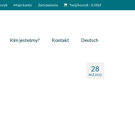
szyk
Moje konto
Zamówienia
Twój koszyk
-
0.00
zł
Kim jesteśmy?
Kontakt
Deutsch
i
28
PAŹ 2022