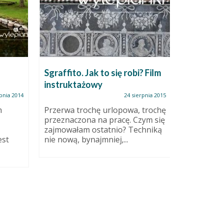
Sgraffito. Jak to się robi? Film
Chcesz 
instruktażowy
unikatów
ceramik
pnia 2014
24 sierpnia 2015
m
Przerwa trochę urlopowa, trochę
przeznaczona na pracę. Czym się
Wiadomo,
zajmowałam ostatnio? Techniką
powie, ż
est
nie nową, bynajmniej,...
niepowta
mówię, że