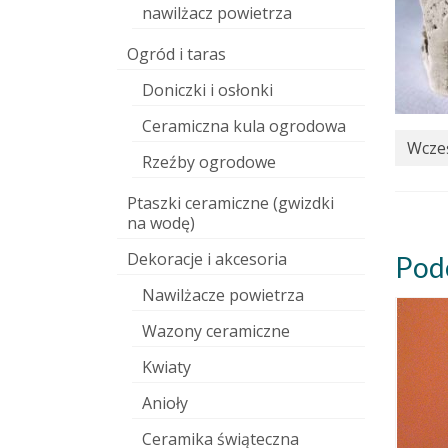
nawilżacz powietrza
Ogród i taras
Doniczki i osłonki
Ceramiczna kula ogrodowa
Wcześ
Rzeźby ogrodowe
Ptaszki ceramiczne (gwizdki
na wodę)
Dekoracje i akcesoria
Pod
Nawilżacze powietrza
Wazony ceramiczne
Kwiaty
Anioły
Ceramika świąteczna