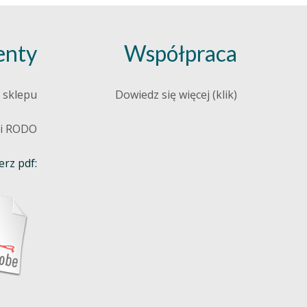
nty
Współpraca
 sklepu
Dowiedz się więcej (klik)
 i RODO
rz pdf: