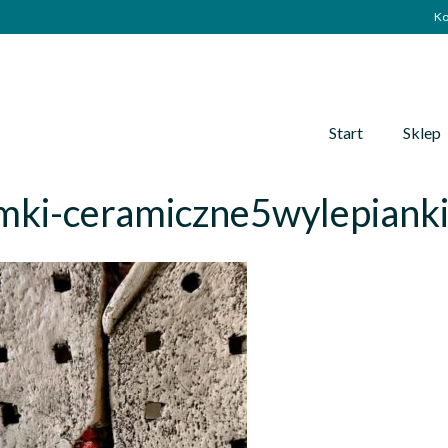
Ko
Start
Sklep
mki-ceramiczne5wylepiank