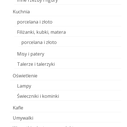
Inne rzeźby i figury
Kuchnia
porcelana i złoto
Filiżanki, kubki, matera
porcelana i złoto
Misy i patery
Talerze i talerzyki
Oświetlenie
Lampy
Świeczniki i kominki
Kafle
Umywalki