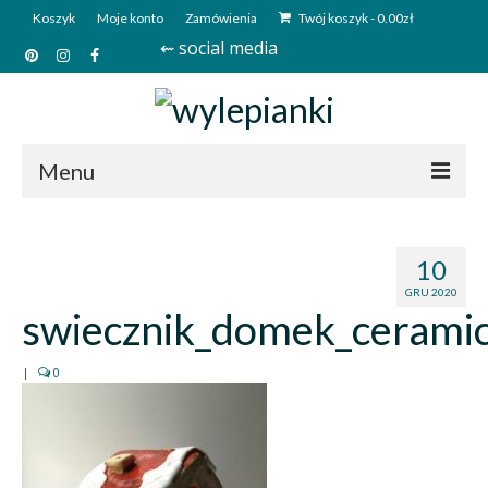
Koszyk
Moje konto
Zamówienia
Twój koszyk
-
0.00
zł
⇜ social media
Menu
Start
10
Sklep
GRU 2020
swiecznik_domek_cerami
Kim jesteśmy?
Kontakt
|
0
Deutsch