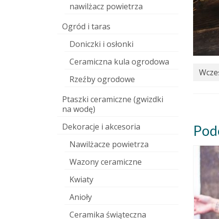
nawilżacz powietrza
Ogród i taras
Doniczki i osłonki
Ceramiczna kula ogrodowa
Wcześ
Rzeźby ogrodowe
Ptaszki ceramiczne (gwizdki
na wodę)
Dekoracje i akcesoria
Pod
Nawilżacze powietrza
Wazony ceramiczne
Kwiaty
Anioły
Ceramika świąteczna