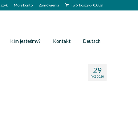
szyk
Moje konto
Zamówienia
Twój koszyk
-
0.00
zł
Kim jesteśmy?
Kontakt
Deutsch
29
PAŹ 2020