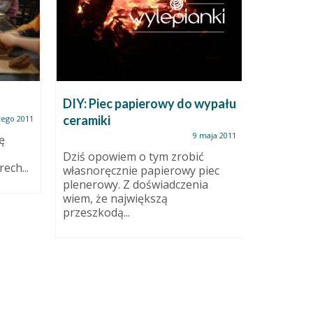
Notka o
W rozgar
remonto
wypaliłam
DIY: Piec papierowy do wypału
to były P
ceramiki
tego 2011
twórczość
9 maja 2011
ę
Dziś opowiem o tym zrobić
ech...
własnoręcznie papierowy piec
plenerowy. Z doświadczenia
wiem, że największą
przeszkodą...