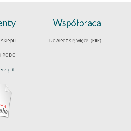
nty
Współpraca
 sklepu
Dowiedz się więcej (klik)
 i RODO
rz pdf: