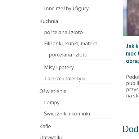
Inne rzeźby i figury
Kuchnia
porcelana i złoto
Filiżanki, kubki, matera
Inspiracja tygodnia: Człowiek
Jak 
w kostiumie zwierzęcia – Beth
moc t
dziernika 2015
porcelana i złoto
Cavener Stichter
obra
ędące
Misy i patery
m
4 sierpnia 2014
ramikom
Beth Cavener Stitcher to
Podo
Talerze i talerzyki
a
urodzona w 1972 roku niezwykła
publi
..
artystka amerykańska. Córka
przys
Oświetlenie
ceramiczki i biologa...
na sk
Lampy
Świeczniki i kominki
Kafle
Dod
Umywalki