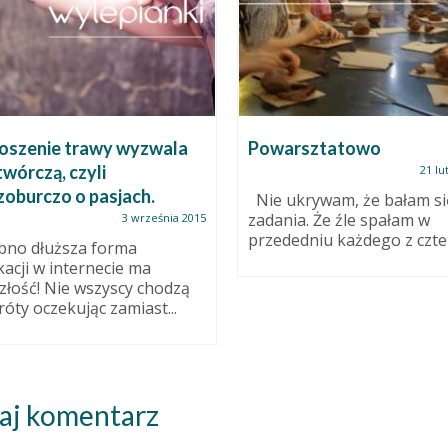
koszenie trawy wyzwala
Powarsztatowo
wórczą, czyli
21 lu
zoburczo o pasjach.
Nie ukrywam, że bałam si
zadania. Że źle spałam w
3 września 2015
przededniu każdego z czter
bno dłuższa forma
kacji w internecie ma
złość! Nie wszyscy chodzą
róty oczekując zamiast...
aj komentarz