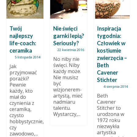
Twój
Nie święci
Inspiracja
najlepszy
garnki lepią?
tygodnia:
life-coach:
Seriously?
Człowiek w
ceramika
kostiumie
22 kwietnia 2016
zwierzęcia –
5 listopada 2014
No niby nie
święci. Niby
Beth
Jak
każdy może.
przyjmować
Cavener
Nie musisz
porażki?
Stichter
być
Pewnie
4 sierpnia 2014
wizjonerem-
każdy, kto
artystą, mieć
Beth
miał do
nadmiaru
Cavener
czynienia z
talentu.
Stitcher to
ceramiką,
Wystarczy,...
urodzona w
czysto
1972 roku
hobbystycznie,
niezwykła
czy
artystka
zawodowo,...