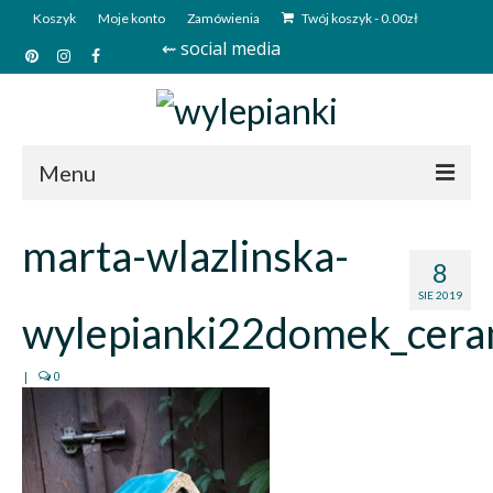
Koszyk
Moje konto
Zamówienia
Twój koszyk
-
0.00
zł
⇜ social media
Menu
Start
marta-wlazlinska-
8
Sklep
SIE 2019
wylepianki22domek_cera
Kim jesteśmy?
Kontakt
|
0
Deutsch