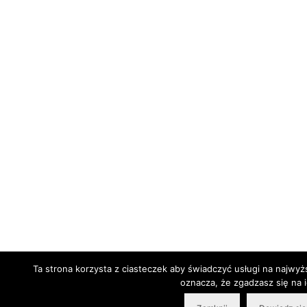
Ta strona korzysta z ciasteczek aby świadczyć usługi na najwyż
oznacza, że zgadzasz się na i