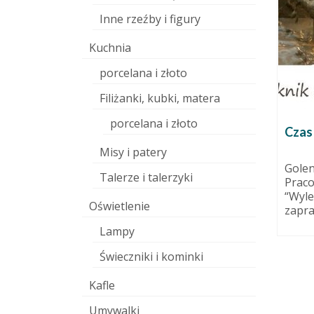
Inne rzeźby i figury
Kuchnia
porcelana i złoto
Filiżanki, kubki, matera
porcelana i złoto
Sgraffito. Jak to się robi? Film
Czas 
instruktażowy
Misy i patery
24 sierpnia 2015
Golen
Talerze i talerzyki
Praco
Przerwa trochę urlopowa, trochę
listopada 2010
“Wyle
przeznaczona na pracę. Czym się
 lepi,
Oświetlenie
zapra
zajmowałam ostatnio? Techniką
je. i
nie nową, bynajmniej,...
Lampy
o. piec
Świeczniki i kominki
Kafle
Umywalki