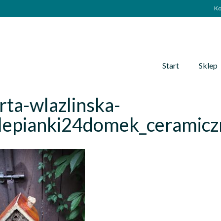
Ko
Start
Sklep
ta-wlazlinska-
lepianki24domek_ceramicz