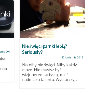
Nie święci garnki lepią?
Kule og
Seriously?
znia 2011
22 kwietnia 2016
nka,
Dalej je
Więc kul
No niby nie święci. Niby każdy
a na
ażuruję, 
może. Nie musisz być
mało....
wizjonerem-artystą, mieć
nadmiaru talentu. Wystarczy,...