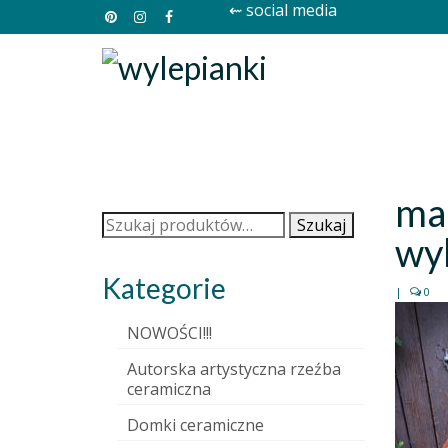
⇜ social media
mar
Szukaj:
Szukaj
wy
Kategorie
|
0
NOWOŚCI!!!
Autorska artystyczna rzeźba
ceramiczna
Domki ceramiczne