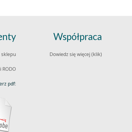
nty
Współpraca
 sklepu
Dowiedz się więcej (klik)
 i RODO
rz pdf: