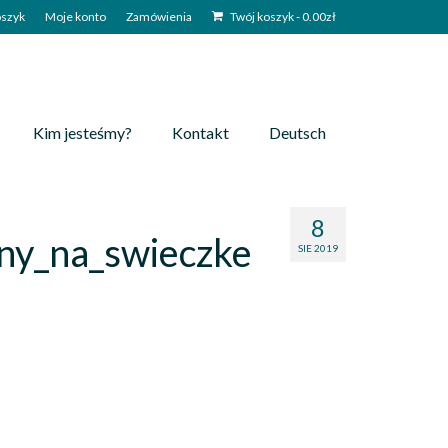
szyk
Moje konto
Zamówienia
Twój koszyk
-
0.00
zł
Kim jesteśmy?
Kontakt
Deutsch
8
ny_na_swieczke
SIE 2019