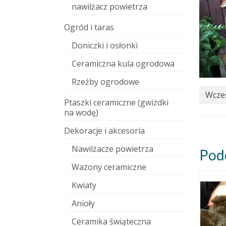
nawilżacz powietrza
Ogród i taras
Doniczki i osłonki
Ceramiczna kula ogrodowa
Rzeźby ogrodowe
Wcześ
Ptaszki ceramiczne (gwizdki
na wodę)
Dekoracje i akcesoria
Nawilżacze powietrza
Pod
Wazony ceramiczne
Kwiaty
Anioły
Ceramika świąteczna