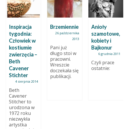
Inspiracja
Brzemiennie
Anioły
tygodnia:
szamotowe,
26 października
2013
Człowiek w
kobiety i
kostiumie
Pani już
Bajkonur
długo stoi w
zwierzęcia –
6 grudnia 2011
pracowni.
Beth
Czyli prace
Wreszcie
Cavener
ostatnie:
doczekała się
Stichter
publikacji.
4 sierpnia 2014
Beth
Cavener
Stitcher to
urodzona w
1972 roku
niezwykła
artystka