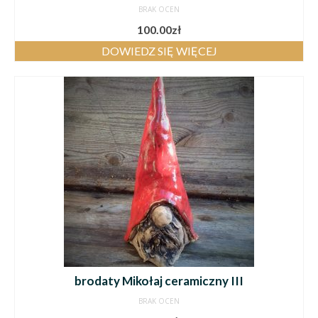
BRAK OCEN
100.00
zł
DOWIEDZ SIĘ WIĘCEJ
brodaty Mikołaj ceramiczny III
BRAK OCEN