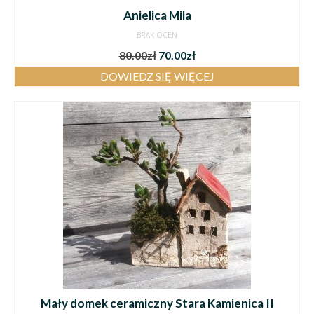
Anielica Mila
BRAK OCEN
80.00
zł
70.00
zł
DOWIEDZ SIĘ WIĘCEJ
Mały domek ceramiczny Stara Kamienica II