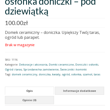
osłonka doniczki – pod
dziewiątką
100.00
zł
Domek ceramiczny – doniczka. Upiększy Twój taras,
ogród lub parapet.
Brak w magazynie
SKU:
1116
Kategorie:
Dekoracje i akcesoria
,
Domki ceramiczne
,
Doniczki i osłonki
,
Ogród i taras
,
Sprzedane/na zamówienie
,
Świeczniki i kominki
Tagi:
domek ceramiczny
,
doniczka
,
kwiaty
,
ogród
,
osłonka
,
szamot
,
taras
Opis
Informacje dodatkowe
Opinie (0)