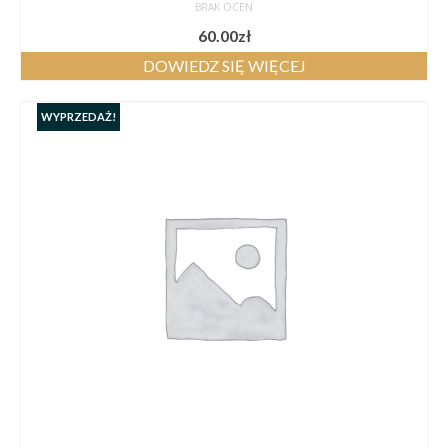
BRAK OCEN
60.00
zł
DOWIEDZ SIĘ WIĘCEJ
WYPRZEDAŻ!