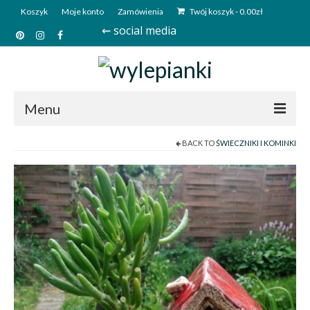
Koszyk
Moje konto
Zamówienia
Twój koszyk
-
0.00
zł
⇜ social media
Menu
BACK TO
ŚWIECZNIKI I KOMINKI
Start
Sklep
Kim jesteśmy?
Kontakt
Deutsch