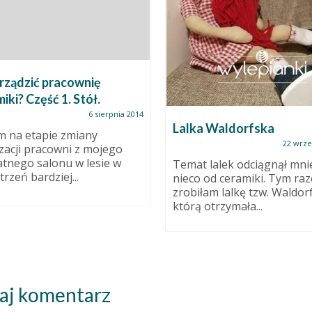
rządzić pracownię
iki? Część 1. Stół.
6 sierpnia 2014
Lalka Waldorfska
m na etapie zmiany
22 wrze
izacji pracowni z mojego
tnego salonu w lesie w
Temat lalek odciągnął mni
rzeń bardziej...
nieco od ceramiki. Tym ra
zrobiłam lalkę tzw. Waldor
którą otrzymała...
aj komentarz