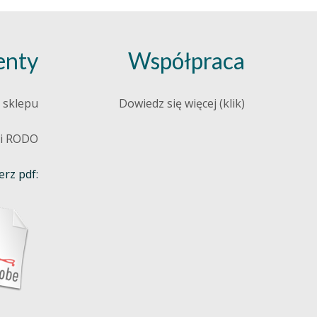
nty
Współpraca
 sklepu
Dowiedz się więcej (klik)
 i RODO
rz pdf: