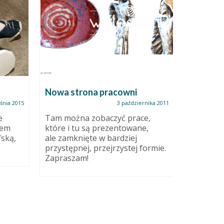
Nowa strona pracowni
Dla tych
Facebo
śnia 2015
3 października 2011
e
Tam można zobaczyć prace,
zem
które i tu są prezentowane,
Bo Ci, co
fską,
ale zamknięte w bardziej
widzieli, 
przystępnej, przejrzystej formie.
pokolorow
Zapraszam!