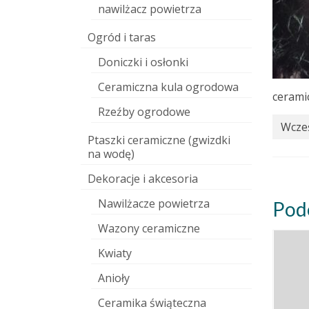
nawilżacz powietrza
Ogród i taras
Doniczki i osłonki
Ceramiczna kula ogrodowa
cerami
Rzeźby ogrodowe
Wcześ
Ptaszki ceramiczne (gwizdki
na wodę)
Dekoracje i akcesoria
Nawilżacze powietrza
Pod
Wazony ceramiczne
Kwiaty
Anioły
Ceramika świąteczna