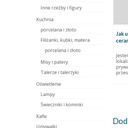
Inne rzeźby i figury
Kuchnia
porcelana i złoto
Jak u
Filiżanki, kubki, matera
ceram
porcelana i złoto
osłych.
Brzemiennie
Jeste
26 października 2013
lokal
Misy i patery
dziernika 2015
prywa
Pani już długo stoi w pracowni.
Talerze i talerzyki
przest
Wreszcie doczekała się publikacji.
tuje już
 ostatnia
Oświetlenie
 Kogo...
Lampy
Świeczniki i kominki
Kafle
Dod
Umywalki