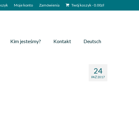
szyk
Moje konto
Zamówienia
Twój koszyk
-
0.00
zł
Kim jesteśmy?
Kontakt
Deutsch
24
PAŹ 2017