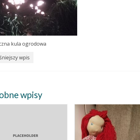
czna kula ogrodowa
niejszy wpis
obne wpisy