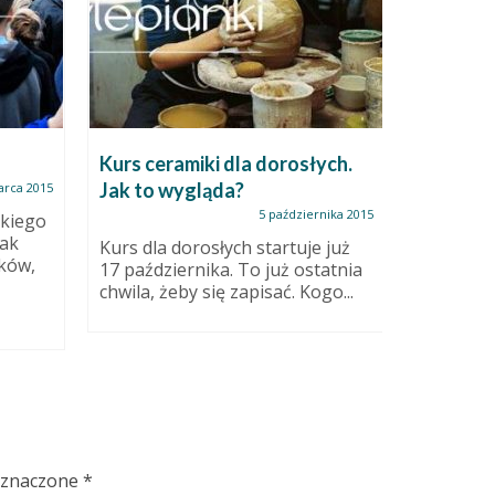
Kurs ceramiki dla dorosłych.
Piękno, 
Jak to wygląda?
funkcjo
arca 2015
odsłona
5 października 2015
skiego
jak
Kurs dla dorosłych startuje już
ków,
17 października. To już ostatnia
Te trzy c
chwila, żeby się zapisać. Kogo...
opisują i
najbliżej 
oznaczone
*