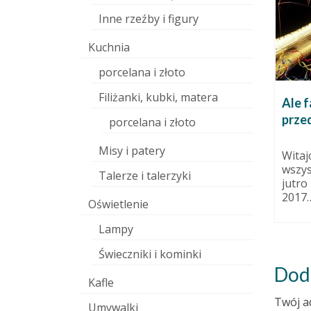
Inne rzeźby i figury
Kuchnia
Samobójstwo?
porcelana i złoto
28 grudnia 2010
Zeszłam dziś rano do pracowni
Filiżanki, kubki, matera
ją
Ale f
celem sfotografowania czterech
prze
nowych prac przed wypałem. Tak
porcelana i złoto
na wszelki...
14 marca 2011
Misy i patery
dawno
Witaj
wszys
Talerze i talerzyki
ej...
jutro
2017… 
Oświetlenie
Lampy
Świeczniki i kominki
Dod
Kafle
Twój a
Umywalki