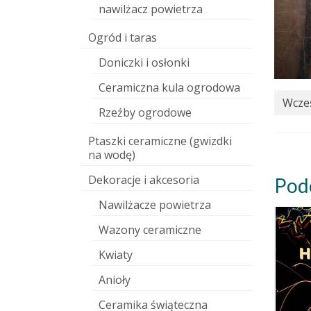
nawilżacz powietrza
Ogród i taras
Doniczki i osłonki
Ceramiczna kula ogrodowa
Wcześ
Rzeźby ogrodowe
Ptaszki ceramiczne (gwizdki
na wodę)
Dekoracje i akcesoria
Pod
Nawilżacze powietrza
Wazony ceramiczne
Kwiaty
Anioły
Ceramika świąteczna