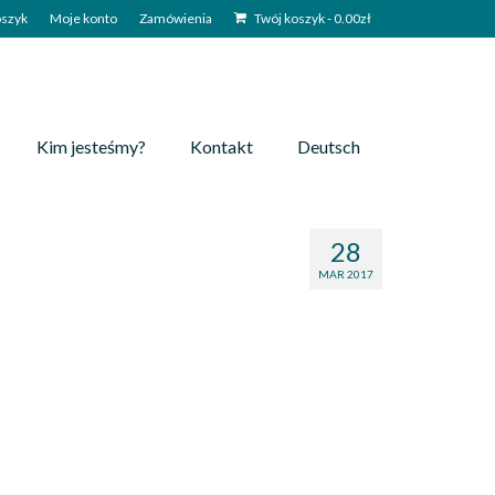
szyk
Moje konto
Zamówienia
Twój koszyk
-
0.00
zł
Kim jesteśmy?
Kontakt
Deutsch
28
MAR 2017