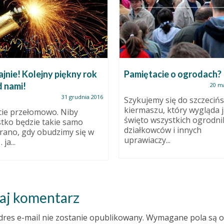
ajnie! Kolejny piękny rok
Pamiętacie o ogrodach?
d nami!
20 m
31 grudnia 2016
Szykujemy się do szczeciń
kiermaszu, który wygląda 
cie przełomowo. Niby
święto wszystkich ogrodni
tko będzie takie samo
działkowców i innych
 rano, gdy obudzimy się w
uprawiaczy...
ja...
aj komentarz
dres e-mail nie zostanie opublikowany.
Wymagane pola są 