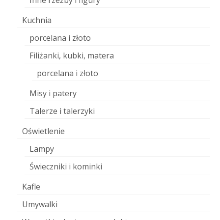
Inne rzeźby i figury
Kuchnia
porcelana i złoto
Filiżanki, kubki, matera
porcelana i złoto
Misy i patery
Talerze i talerzyki
Oświetlenie
Lampy
Świeczniki i kominki
Kafle
Umywalki