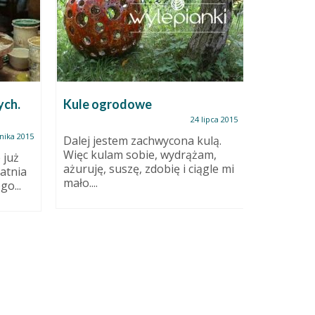
ych.
Kule ogrodowe
24 lipca 2015
nika 2015
Dalej jestem zachwycona kulą.
Praca, p
Więc kulam sobie, wydrążam,
 już
ażuruję, suszę, zdobię i ciągle mi
tatnia
Remont, s
mało....
go...
kosztory
ulubionyc
marketac
I całe...