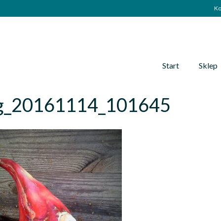
Ko
Start
Sklep
g_20161114_101645