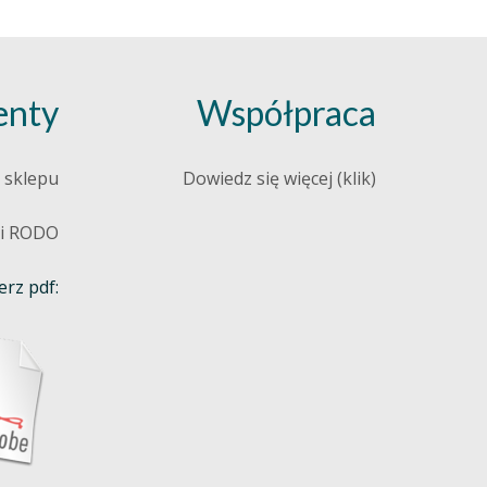
nty
Współpraca
 sklepu
Dowiedz się więcej (klik)
 i RODO
rz pdf: