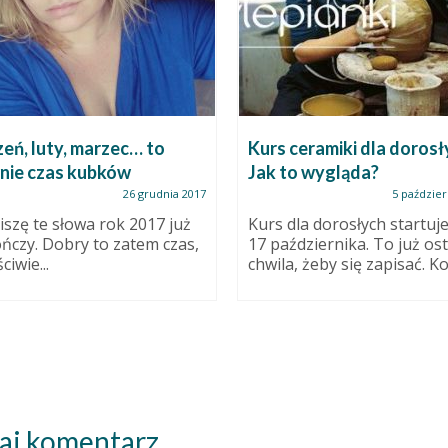
eń, luty, marzec… to
Kurs ceramiki dla dorosł
nie czas kubków
Jak to wygląda?
26 grudnia 2017
5 paździer
iszę te słowa rok 2017 już
Kurs dla dorosłych startuje
ończy. Dobry to zatem czas,
17 października. To już os
ciwie...
chwila, żeby się zapisać. Ko
aj komentarz