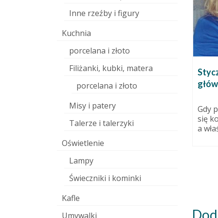
Inne rzeźby i figury
Kuchnia
porcelana i złoto
Filiżanki, kubki, matera
Człowiek
Nowa strona pracowni
Stycz
a – Beth
głów
3 października 2011
porcelana i złoto
Tam można zobaczyć prace,
Misy i patery
które i tu są prezentowane,
 sierpnia 2014
Gdy p
ale zamknięte w bardziej
się k
to
Talerze i talerzyki
przystępnej, przejrzystej formie.
a właś
niezwykła
Zapraszam!
 Córka
Oświetlenie
Lampy
Świeczniki i kominki
Kafle
Dod
Umywalki