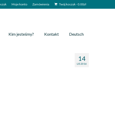
szyk
Moje konto
Zamówienia
Twój koszyk
-
0.00
zł
Kim jesteśmy?
Kontakt
Deutsch
14
LIS 2016