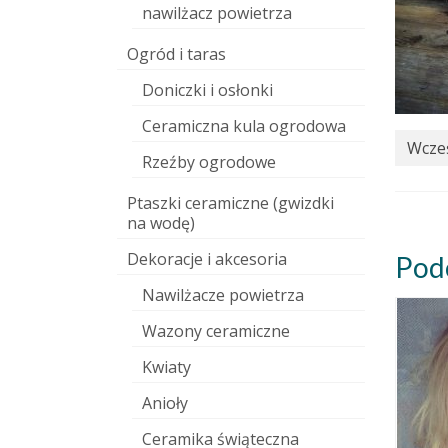
nawilżacz powietrza
Ogród i taras
Doniczki i osłonki
Ceramiczna kula ogrodowa
Wcześ
Rzeźby ogrodowe
Ptaszki ceramiczne (gwizdki
na wodę)
Dekoracje i akcesoria
Pod
Nawilżacze powietrza
Wazony ceramiczne
Kwiaty
Anioły
Ceramika świąteczna