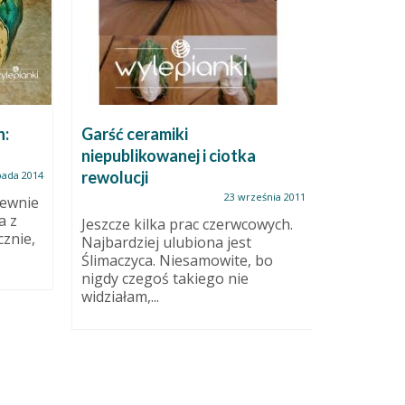
h:
Garść ceramiki
Domek n
niepublikowanej i ciotka
rewolucji
opada 2014
Świecznik
szamotow
23 września 2011
Pewnie
czarne.
a z
Jeszcze kilka prac czerwcowych.
znie,
Najbardziej ulubiona jest
Ślimaczyca. Niesamowite, bo
nigdy czegoś takiego nie
widziałam,...