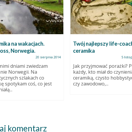
mika na wakacjach.
Twój najlepszy life-coac
foss, Norwegia.
ceramika
20 sierpnia 2014
5 list
nimi dniami zwiedzam
Jak przyjmować porażki? 
nie Norwegii. Na
każdy, kto miał do czynieni
tycznych szlakach co
ceramiką, czysto hobbystyc
kę spotykam coś, co jest
czy zawodowo,...
ałą...
aj komentarz