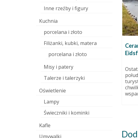
Inne rzeźby i figury
Kuchnia
porcelana i złoto
Filiżanki, kubki, matera
rnetowy.
Nowy Człowiek w
Cera
ń etap 1.
Wylepiankach
Eids
porcelana i złoto
dziernika 2015
19 września 2016
Misy i patery
u się w
Jeśli zaglądaliście ostatnio pod
Ostat
 laik:
zakładkę “kim jesteśmy”, to już
połud
Talerze i talerzyki
po kolei.
wiecie: Wylepianki mają Nowego
turys
Człowieka na...
chwil
Oświetlenie
wspani
Lampy
Świeczniki i kominki
Kafle
Dod
Umywalki