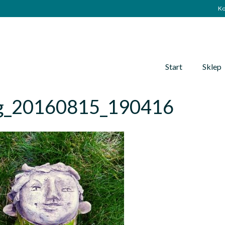
Ko
Start
Sklep
g_20160815_190416