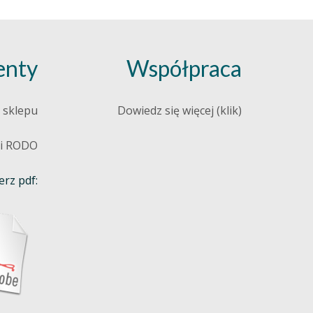
nty
Współpraca
 sklepu
Dowiedz się więcej (klik)
 i RODO
rz pdf: