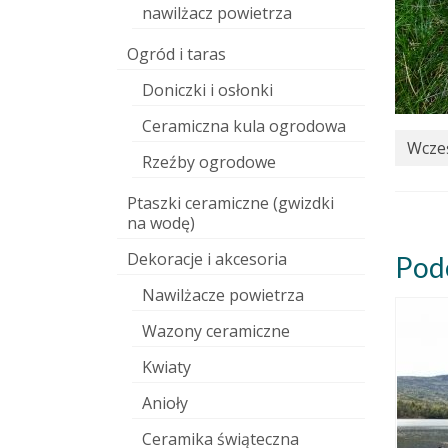
nawilżacz powietrza
Ogród i taras
Doniczki i osłonki
Ceramiczna kula ogrodowa
Wcześ
Rzeźby ogrodowe
Ptaszki ceramiczne (gwizdki
na wodę)
Dekoracje i akcesoria
Pod
Nawilżacze powietrza
Wazony ceramiczne
Kwiaty
Anioły
Ceramika świąteczna