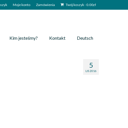
szyk
Moje konto
Zamówienia
Twój koszyk
-
0.00
zł
Kim jesteśmy?
Kontakt
Deutsch
5
LIS 2016