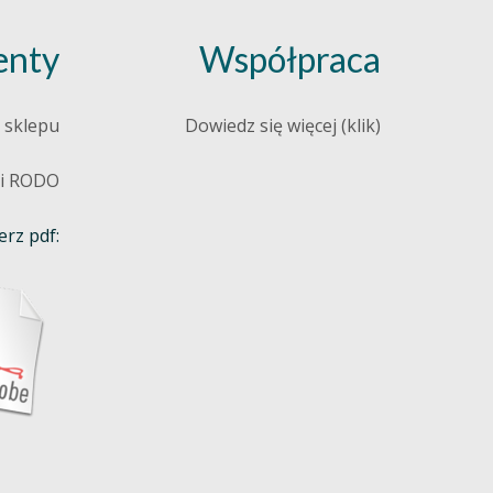
nty
Współpraca
 sklepu
Dowiedz się więcej (klik)
 i RODO
rz pdf: