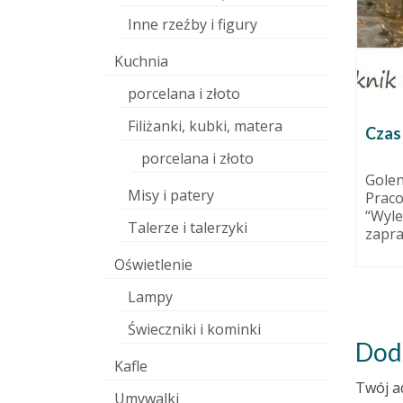
Inne rzeźby i figury
Kuchnia
porcelana i złoto
Filiżanki, kubki, matera
Techniki. Jak zrobić glinę
Czas 
papierową?
porcelana i złoto
15 marca 2015
3 listopada 2014
Golen
Misy i patery
Praco
teczny
Dziś o tym jak zrobić plastyczną
“Wyle
asu.
masę papierową. Czyli
Talerze i talerzyki
zapra
rki w
sprawdzony sposób na
obniżenie wagi pracy...
Oświetlenie
Lampy
Świeczniki i kominki
Dod
Kafle
Twój a
Umywalki