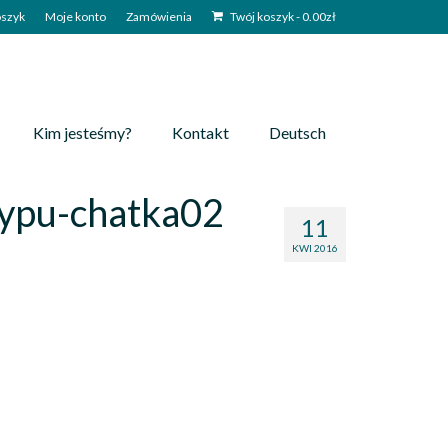
szyk
Moje konto
Zamówienia
Twój koszyk
-
0.00
zł
Kim jesteśmy?
Kontakt
Deutsch
typu-chatka02
11
KWI 2016