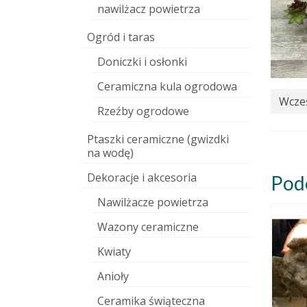
nawilżacz powietrza
Ogród i taras
Doniczki i osłonki
Ceramiczna kula ogrodowa
Wcześ
Rzeźby ogrodowe
Ptaszki ceramiczne (gwizdki
na wodę)
Dekoracje i akcesoria
Pod
Nawilżacze powietrza
Wazony ceramiczne
Kwiaty
Anioły
Ceramika świąteczna