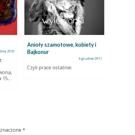
Anioły szamotowe, kobiety i
Jaki pie
Bajkonur
wypalam 
dnia 2010
6 grudnia 2011
t
Czyli prace ostatnie:
Zanim doj
wona,
kupić, za
15...
tym dlac
oznaczone
*