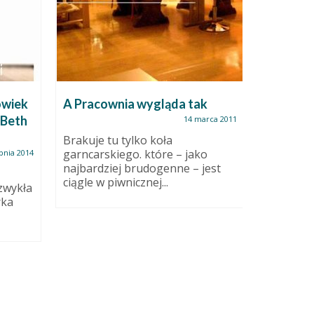
owiek
A Pracownia wygląda tak
Kurs cer
 Beth
Jak to 
14 marca 2011
Brakuje tu tylko koła
garncarskiego. które – jako
rpnia 2014
Kurs dla 
najbardziej brudogenne – jest
17 paździ
ciągle w piwnicznej...
chwila, ż
zwykła
rka