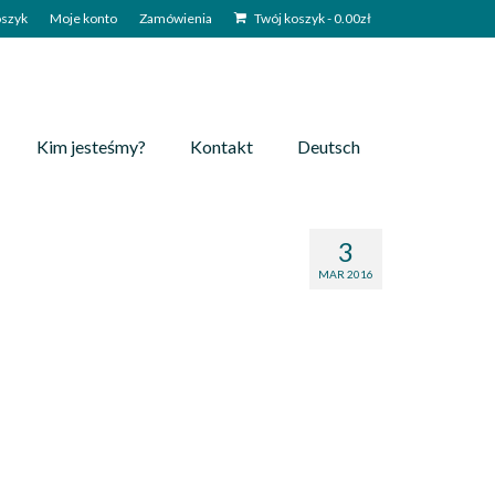
szyk
Moje konto
Zamówienia
Twój koszyk
-
0.00
zł
Kim jesteśmy?
Kontakt
Deutsch
3
MAR 2016