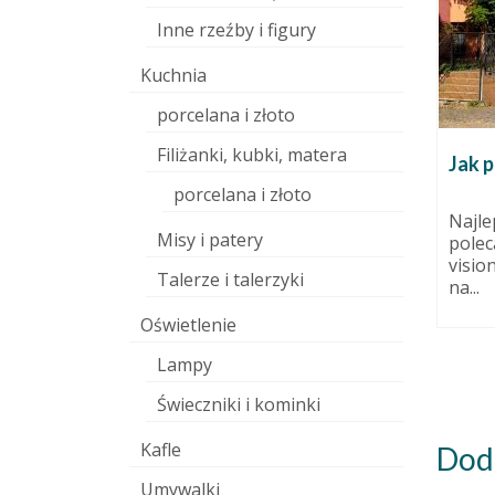
Inne rzeźby i figury
Kuchnia
porcelana i złoto
Filiżanki, kubki, matera
Ferie z bajką w pracowni
Jak p
j się
ceramiki!
porcelana i złoto
15 stycznia 2015
Najle
Misy i patery
polec
 kwietnia 2016
Ledwo wdrożyliśmy się w
visio
obowiązki po długiej przerwie
k Ci
Talerze i talerzyki
na...
świątecznej, a tu już ferie! Jeśli
raca to
nie...
 Nie
Oświetlenie
Lampy
Świeczniki i kominki
Kafle
Dod
Umywalki