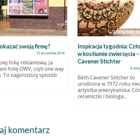
okazać swoją firmę?
Inspiracja tygodnia: Czł
w kostiumie zwierzęcia –
15 września 2014
Cavener Stichter
piej folią reklamową. Ja
am folię OWV, czyli one way
4 sie
n. To najprostszy sposób
Beth Cavener Stitcher to
urodzona w 1972 roku nie
artystka amerykańska. Có
ceramiczki i biologa...
aj komentarz