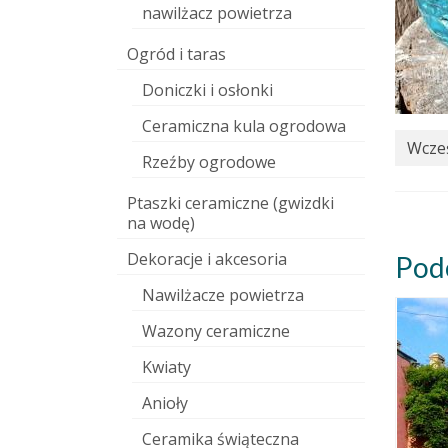
nawilżacz powietrza
Ogród i taras
Doniczki i osłonki
Ceramiczna kula ogrodowa
Wcześ
Rzeźby ogrodowe
Ptaszki ceramiczne (gwizdki
na wodę)
Dekoracje i akcesoria
Pod
Nawilżacze powietrza
Wazony ceramiczne
Kwiaty
Anioły
Ceramika świąteczna