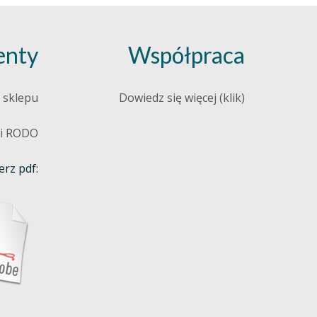
nty
Współpraca
 sklepu
Dowiedz się więcej (klik)
 i RODO
rz pdf: