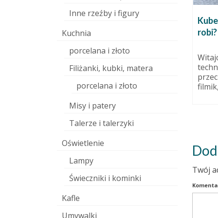
Inne rzeźby i figury
Człowiek
Marząca z szamotu
Kubek
a – Beth
robi?
7 grudnia 2010
Kuchnia
Nie mogłam się zdecydować, czy
porcelana i złoto
zrobić Marzącą rudą – do
 sierpnia 2014
Witaj
zielonej sukni, czy nie.
techn
Filiżanki, kubki, matera
to
W końcu została...
przec
niezwykła
porcelana i złoto
filmik,
 Córka
Misy i patery
Talerze i talerzyki
Oświetlenie
Dod
Lampy
Twój a
Świeczniki i kominki
Komenta
Kafle
Umywalki