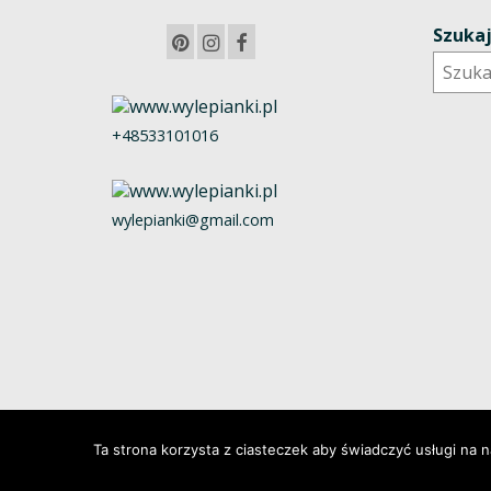
Szuka
+48533101016
wylepianki@gmail.com
Ta strona korzysta z ciasteczek aby świadczyć usługi na 
© 2026 Wylepianki - Made by: www.prosteWWW.pl