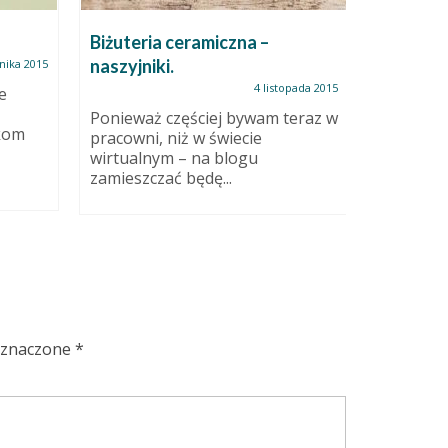
Biżuteria ceramiczna –
aktualni
naszyjniki.
sztuki
nika 2015
4 listopada 2015
e
Ponieważ częściej bywam teraz w
Anioł Ko
ikom
pracowni, niż w świecie
moich pra
wirtualnym – na blogu
zamieszczać będę...
oznaczone
*