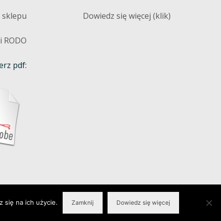
 sklepu
Dowiedz się więcej (klik)
 i RODO
rz pdf:
 się na ich użycie.
Zamknij
Dowiedz się więcej