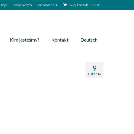
szyk
Moje konto
Zamówienia
Twój koszyk
-
0.00
zł
Kim jesteśmy?
Kontakt
Deutsch
9
LUT 2016