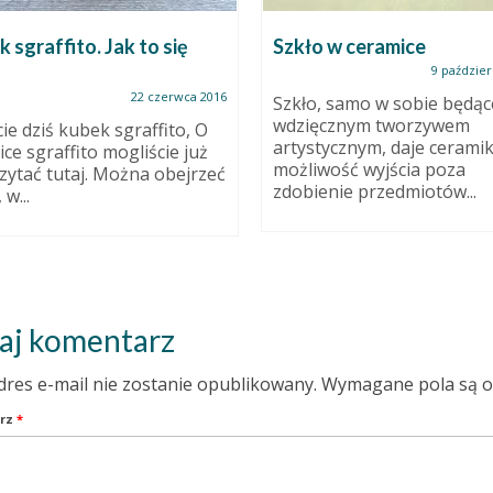
 sgraffito. Jak to się
Szkło w ceramice
9 paździer
22 czerwca 2016
Szkło, samo w sobie będąc
wdzięcznym tworzywem
cie dziś kubek sgraffito, O
artystycznym, daje ceram
ice sgraffito mogliście już
możliwość wyjścia poza
zytać tutaj. Można obejrzeć
zdobienie przedmiotów...
 w...
aj komentarz
dres e-mail nie zostanie opublikowany.
Wymagane pola są 
rz
*