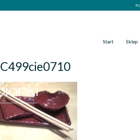
Ko
Start
Sklep
jC499cie0710