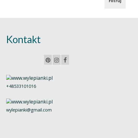
Filtruj
min.
maks.
Kontakt
+48533101016
wylepianki@gmail.com