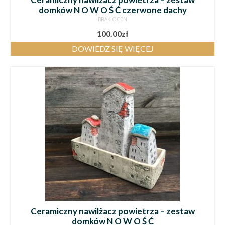
domków N O W O Ś Ć czerwone dachy
BRAK OCEN
100.00
zł
DOWIEDZ SIĘ WIĘCEJ
Ceramiczny nawilżacz powietrza – zestaw
domków N O W O Ś Ć