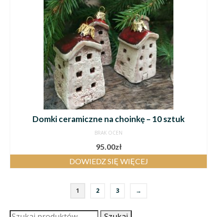
Domki ceramiczne na choinkę – 10 sztuk
BRAK OCEN
95.00
zł
DOWIEDZ SIĘ WIĘCEJ
1
2
3
→
Szukaj:
Szukaj