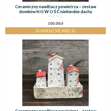
Ceramiczny nawilżacz powietrza – zestaw
domków N O W O Ś Ć niebieskie dachy
BRAK OCEN
100.00
zł
DOWIEDZ SIĘ WIĘCEJ
Ceramiczny nawilżacz powietrza – zestaw