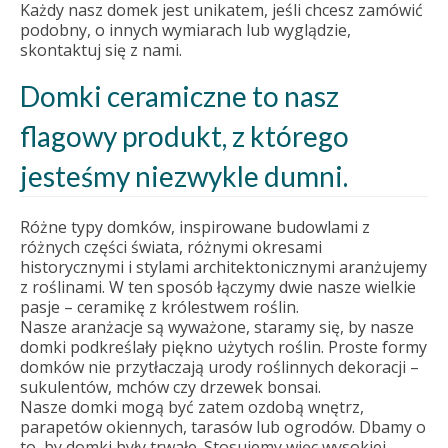
Każdy nasz domek jest unikatem, jeśli chcesz zamówić
podobny, o innych wymiarach lub wyglądzie,
skontaktuj się z nami.
Domki ceramiczne to nasz
flagowy produkt, z którego
jesteśmy niezwykle dumni.
Różne typy domków, inspirowane budowlami z
różnych części świata, różnymi okresami
historycznymi i stylami architektonicznymi aranżujemy
z roślinami. W ten sposób łączymy dwie nasze wielkie
pasje – ceramikę z królestwem roślin.
Nasze aranżacje są wyważone, staramy się, by nasze
domki podkreślały piękno użytych roślin. Proste formy
domków nie przytłaczają urody roślinnych dekoracji –
sukulentów, mchów czy drzewek bonsai.
Nasze domki mogą być zatem ozdobą wnętrz,
parapetów okiennych, tarasów lub ogrodów. Dbamy o
to, by domki były trwałe. Stosujemy więc wysokiej