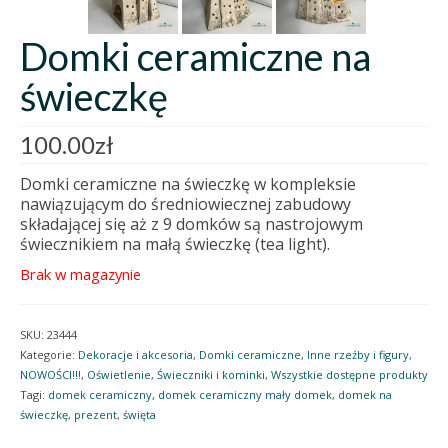
Domki ceramiczne na
świeczkę
100.00
zł
Domki ceramiczne na świeczkę w kompleksie
nawiązującym do średniowiecznej zabudowy
składającej się aż z 9 domków są nastrojowym
świecznikiem na małą świeczkę (tea light).
Brak w magazynie
SKU:
23444
Kategorie:
Dekoracje i akcesoria
,
Domki ceramiczne
,
Inne rzeźby i figury
,
NOWOŚCI!!!
,
Oświetlenie
,
Świeczniki i kominki
,
Wszystkie dostępne produkty
Tagi:
domek ceramiczny
,
domek ceramiczny mały domek
,
domek na
świeczkę
,
prezent
,
święta