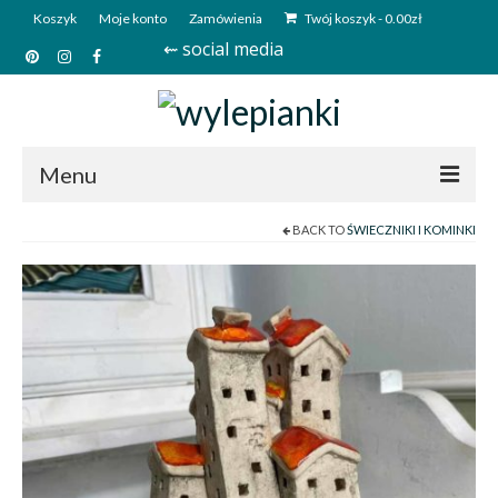
Koszyk
Moje konto
Zamówienia
Twój koszyk
-
0.00
zł
⇜ social media
Menu
BACK TO
ŚWIECZNIKI I KOMINKI
Start
Sklep
Kim jesteśmy?
Kontakt
Deutsch