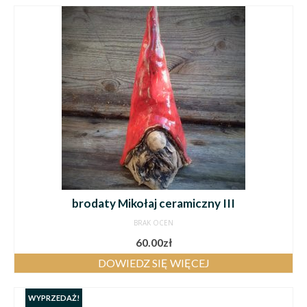
brodaty Mikołaj ceramiczny III
BRAK OCEN
60.00
zł
DOWIEDZ SIĘ WIĘCEJ
WYPRZEDAŻ!