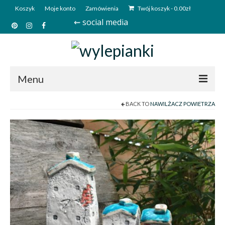
Koszyk
Moje konto
Zamówienia
Twój koszyk
-
0.00
zł
⇜ social media
Menu
BACK TO
NAWILŻACZ POWIETRZA
Start
Sklep
Kim jesteśmy?
Kontakt
Deutsch