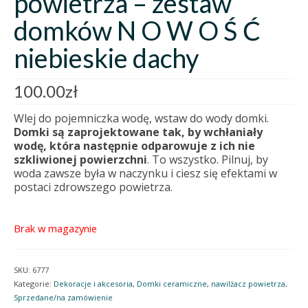
powietrza – zestaw
domków N O W O Ś Ć
niebieskie dachy
100.00
zł
Wlej do pojemniczka wodę, wstaw do wody domki.
Domki są zaprojektowane tak, by wchłaniały
wodę, która następnie odparowuje z ich nie
szkliwionej powierzchni
. To wszystko. Pilnuj, by
woda zawsze była w naczynku i ciesz się efektami w
postaci zdrowszego powietrza.
Brak w magazynie
SKU:
6777
Kategorie:
Dekoracje i akcesoria
,
Domki ceramiczne
,
nawilżacz powietrza
,
Sprzedane/na zamówienie