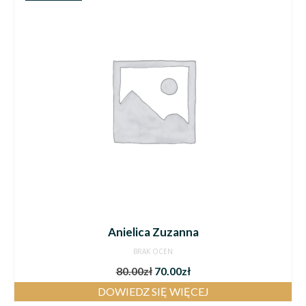
Anielica Zuzanna
BRAK OCEN
80.00
zł
70.00
zł
DOWIEDZ SIĘ WIĘCEJ