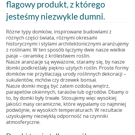
flagowy produkt, z którego
jesteśmy niezwykle dumni.
Różne typy domków, inspirowane budowlami z
różnych części świata, różnymi okresami
historycznymi i stylami architektonicznymi aranżujemy
z roślinami. W ten sposób łączymy dwie nasze wielkie
pasje – ceramikę z królestwem roślin.
Nasze aranżacje są wyważone, staramy się, by nasze
domki podkreślały piękno użytych roślin. Proste formy
domków nie przytłaczają urody roślinnych dekoracji –
sukulentów, mchów czy drzewek bonsai.
Nasze domki mogą być zatem ozdobą wnętrz,
parapetów okiennych, tarasów lub ogrodów. Dbamy o
to, by domki były trwałe. Stosujemy więc wysokiej
jakości masy ceramiczne, które wypalamy co najmniej
podwójnie, w wysokich temperaturach. W rezultacie
uzyskujemy niezwykłą odporność na czynniki
atmosferyczne.