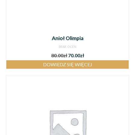
Anioł Olimpia
BRAK OCEN
80.00
zł
70.00
zł
DOWIEDZ SIĘ WIĘCEJ