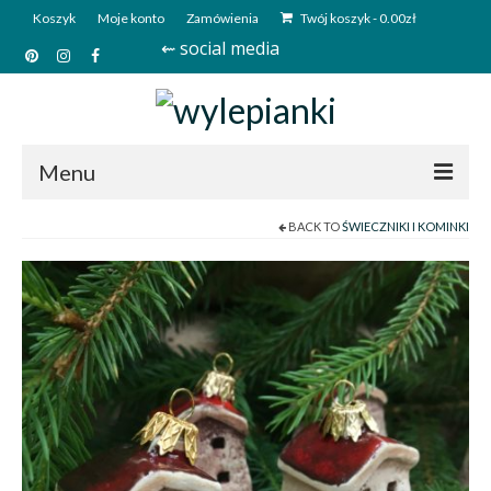
Koszyk
Moje konto
Zamówienia
Twój koszyk
-
0.00
zł
⇜ social media
Menu
BACK TO
ŚWIECZNIKI I KOMINKI
Start
Sklep
Kim jesteśmy?
Kontakt
Deutsch