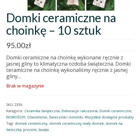
Domki ceramiczne na
choinkę – 10 sztuk
95.00
zł
Domki ceramiczne na choinkę wykonane ręcznie z
jasnej gliny to klimatyczna ozdoba świąteczna. Domki
ceramiczne na choinkę wykonaliśmy ręcznie z jasnej
gliny…
Brak w magazynie
SKU:
2336
Kategorie:
Ceramika świąteczna
,
Dekoracje i akcesoria
,
Domki ceramiczne
,
NOWOŚCI!!!
,
Oświetlenie
,
Świeczniki i kominki
,
Wszystkie dostępne produkty
Tagi:
domek ceramiczny
,
domek ceramiczny mały domek
,
domek na
świeczkę
,
prezent
,
święta