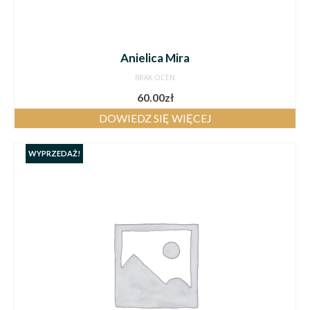
Anielica Mira
BRAK OCEN
60.00
zł
DOWIEDZ SIĘ WIĘCEJ
WYPRZEDAŻ!