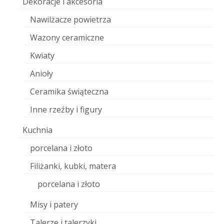
Dekoracje i akcesoria
Nawilżacze powietrza
Wazony ceramiczne
Kwiaty
Anioły
Ceramika świąteczna
Inne rzeźby i figury
Kuchnia
porcelana i złoto
Filiżanki, kubki, matera
porcelana i złoto
Misy i patery
Talerze i talerzyki