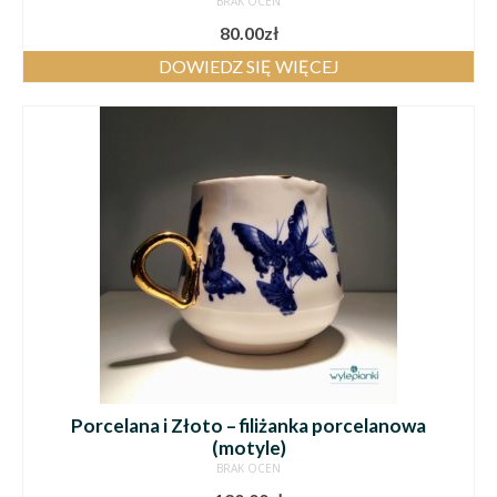
BRAK OCEN
80.00
zł
DOWIEDZ SIĘ WIĘCEJ
Porcelana i Złoto – filiżanka porcelanowa
(motyle)
BRAK OCEN