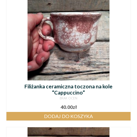
Filiżanka ceramiczna toczona na kole
“Cappuccino”
BRAK OCEN
40.00
zł
DODAJ DO KOSZYKA