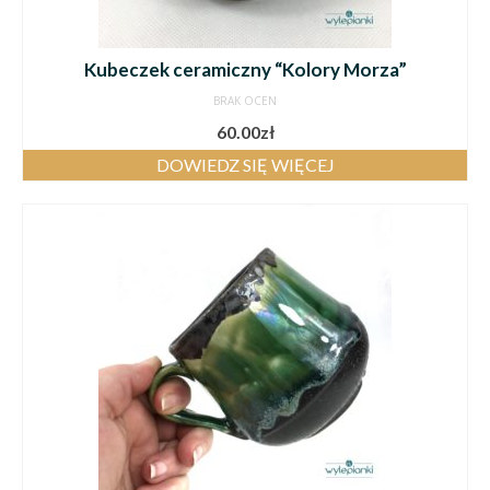
Kubeczek ceramiczny “Kolory Morza”
BRAK OCEN
60.00
zł
DOWIEDZ SIĘ WIĘCEJ