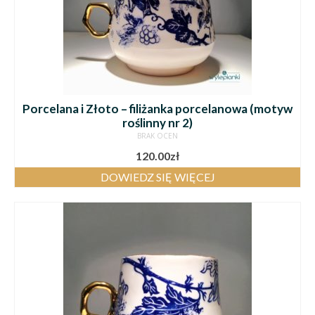
Porcelana i Złoto – filiżanka porcelanowa (motyw
roślinny nr 2)
BRAK OCEN
120.00
zł
DOWIEDZ SIĘ WIĘCEJ