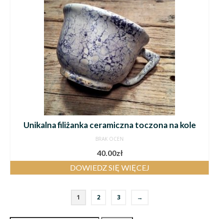
Unikalna filiżanka ceramiczna toczona na kole
BRAK OCEN
40.00
zł
DOWIEDZ SIĘ WIĘCEJ
1
2
3
→