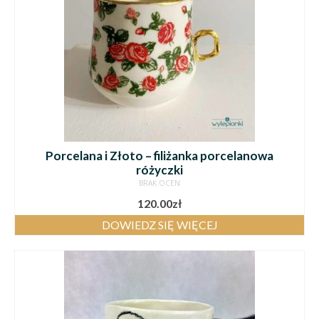
Porcelana i Złoto – filiżanka porcelanowa
różyczki
BRAK OCEN
120.00
zł
DOWIEDZ SIĘ WIĘCEJ