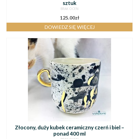
sztuk
BRAK OCEN
125.00
zł
DOWIEDZ SIĘ WIĘCEJ
Złocony, duży kubek ceramiczny czerń i biel –
ponad 400 ml