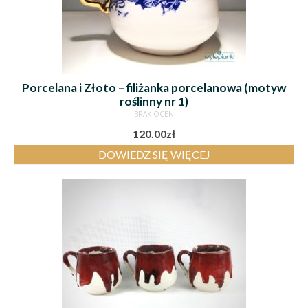
Porcelana i Złoto – filiżanka porcelanowa (motyw
roślinny nr 1)
BRAK OCEN
120.00
zł
DOWIEDZ SIĘ WIĘCEJ