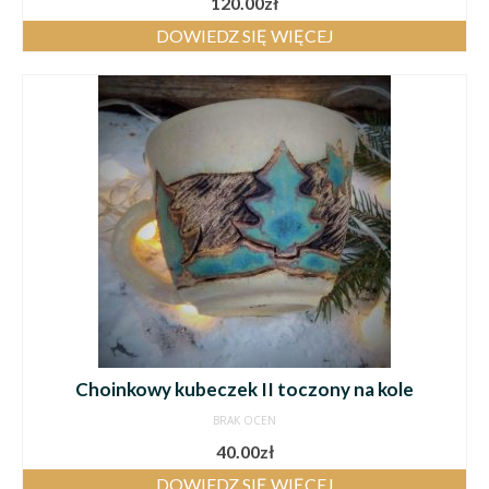
120.00
zł
DOWIEDZ SIĘ WIĘCEJ
Choinkowy kubeczek II toczony na kole
BRAK OCEN
40.00
zł
DOWIEDZ SIĘ WIĘCEJ