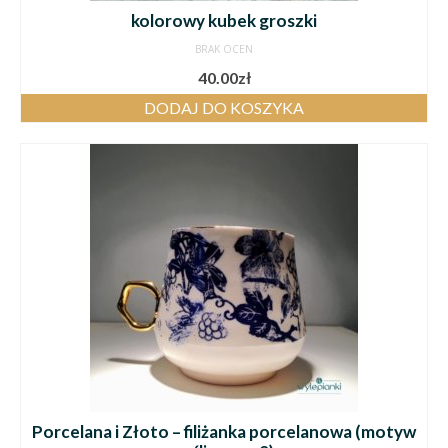
kolorowy kubek groszki
BRAK OCEN
40.00
zł
DODAJ DO KOSZYKA
Porcelana i Złoto – filiżanka porcelanowa (motyw