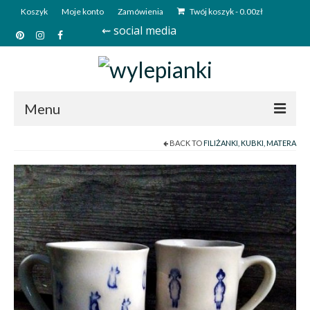
Koszyk
Moje konto
Zamówienia
Twój koszyk
-
0.00
zł
⇜ social media
Menu
BACK TO
FILIŻANKI, KUBKI, MATERA
Start
Sklep
Kim jesteśmy?
Kontakt
Deutsch