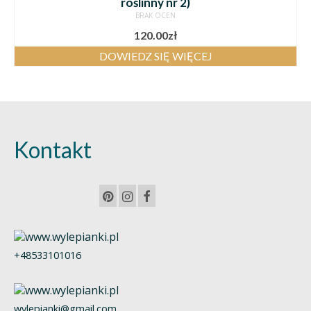
roślinny nr 2)
BRAK OCEN
120.00
zł
DOWIEDZ SIĘ WIĘCEJ
Kontakt
+48533101016
wylepianki@gmail.com