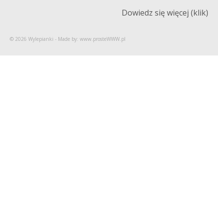
Dowiedz się więcej (klik)
© 2026 Wylepianki - Made by: www.prosteWWW.pl