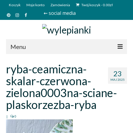
Koszyk
Moje konto
Zamówienia
Twój koszyk
-
0.00
zł
⇜ social media
Menu
Start
ryba-ceamiczna-
23
Sklep
skalar-czerwona-
MAJ 2025
Kim jesteśmy?
zielona0003na-sciane-
Kontakt
plaskorzezba-ryba
Deutsch
|
0