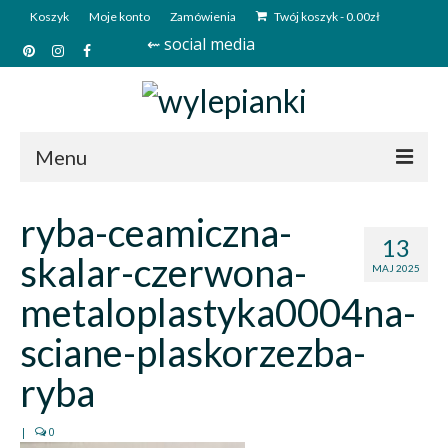
Koszyk
Moje konto
Zamówienia
Twój koszyk
-
0.00
zł
⇜ social media
Menu
Start
ryba-ceamiczna-
13
Sklep
skalar-czerwona-
MAJ 2025
Kim jesteśmy?
metaloplastyka0004na-
Kontakt
sciane-plaskorzezba-
Deutsch
ryba
|
0