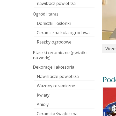
nawilżacz powietrza
Ogród i taras
Doniczki i osłonki
Ceramiczna kula ogrodowa
Rzeźby ogrodowe
Wcześ
Ptaszki ceramiczne (gwizdki
na wodę)
Dekoracje i akcesoria
Nawilżacze powietrza
Pod
Wazony ceramiczne
Kwiaty
Anioły
Ceramika świąteczna