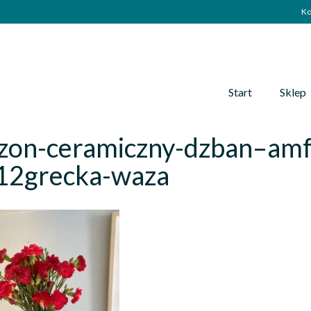
Ko
Start
Sklep
zon-ceramiczny-dzban–amf
12grecka-waza