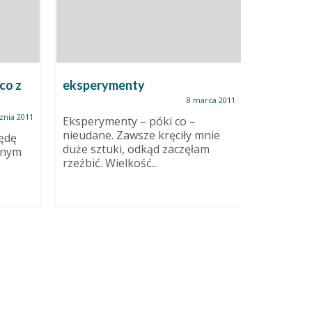
co z
eksperymenty
8 marca 2011
znia 2011
Eksperymenty – póki co –
Ferie z 
nieudane. Zawsze kręciły mnie
będę
ceramiki
duże sztuki, odkąd zaczęłam
wnym
rzeźbić. Wielkość...
Ledwo wd
obowiązk
świąteczne
nie...