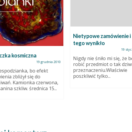
Nietypowe zamówienie i 
tego wynikło
19 styc
czka kosmiczna
Nigdy nie śniło mi się, że 
19 grudnia 2010
robić przedmiot o tak dzi
przeznaczeniu.Właściwie
espodzianka, bo efekt
poszkliwić tylko...
ienia zbliżył się do
iwań. Kamionka czerwona,
anina szkliw. średnica 15...