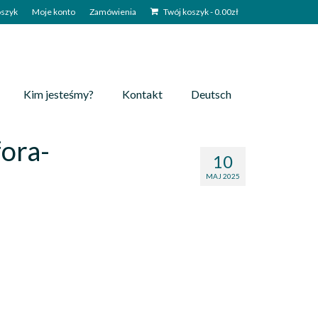
szyk
Moje konto
Zamówienia
Twój koszyk
-
0.00
zł
Kim jesteśmy?
Kontakt
Deutsch
ora-
10
MAJ 2025