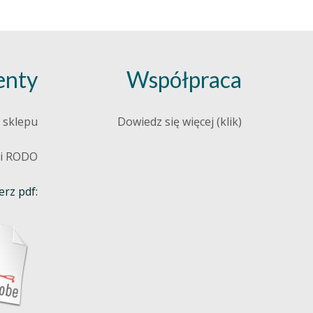
nty
Współpraca
 sklepu
Dowiedz się więcej (klik)
 i RODO
rz pdf: