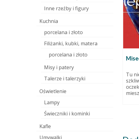
Inne rzeźby i figury
Kuchnia
porcelana i złoto
Filiżanki, kubki, matera
porcelana i złoto
rnetowy.
Biało-niebieskie
Mise
ń etap 1.
Åsgårdstrand Muncha
Misy i patery
dziernika 2015
5 września 2014
Tu ni
Talerze i talerzyki
szkliw
u się w
Åsgårdstrand to mała portowa
oczek
 laik:
osada w zachodniej części
Oświetlenie
miesz
po kolei.
Oslofjordu. Miasteczko jest
niezwykle urokliwie, spokojne.
Lampy
Typowe...
Świeczniki i kominki
Kafle
Umywalki