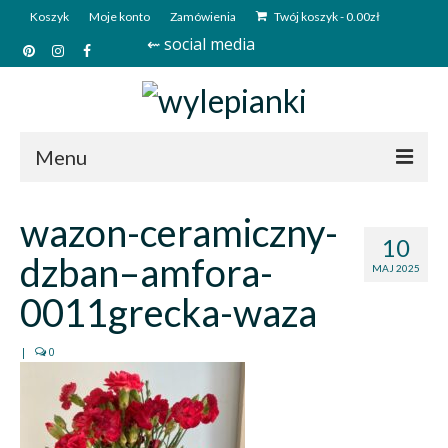
Koszyk
Moje konto
Zamówienia
Twój koszyk
-
0.00
zł
⇜ social media
Menu
Start
wazon-ceramiczny-
10
Sklep
dzban–amfora-
MAJ 2025
Kim jesteśmy?
0011grecka-waza
Kontakt
|
0
Deutsch