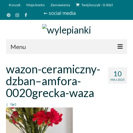
Koszyk
Moje konto
Zamówienia
Twój koszyk
-
0.00
zł
⇜ social media
Menu
Start
wazon-ceramiczny-
10
Sklep
dzban–amfora-
MAJ 2025
Kim jesteśmy?
0020grecka-waza
Kontakt
|
0
Deutsch