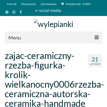
Koszyk
Moje konto
Zamówienia
Twój koszyk
-
0.00
zł
⇜ social media
Menu
Start
zajac-ceramiczny-
21
Sklep
rzezba-figurka-
LUT 2025
Kim jesteśmy?
krolik-
Kontakt
wielkanocny0006rzezba-
Deutsch
ceramiczna-autorska-
ceramika-handmade