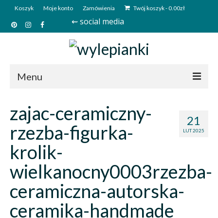
Koszyk
Moje konto
Zamówienia
Twój koszyk
-
0.00
zł
⇜ social media
Menu
Start
zajac-ceramiczny-
21
Sklep
rzezba-figurka-
LUT 2025
Kim jesteśmy?
krolik-
Kontakt
wielkanocny0003rzezba-
Deutsch
ceramiczna-autorska-
ceramika-handmade