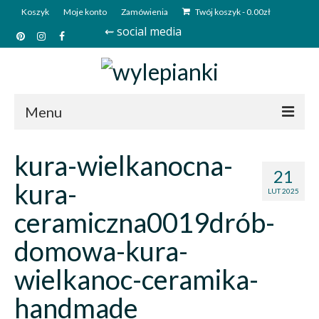
Koszyk
Moje konto
Zamówienia
Twój koszyk
-
0.00
zł
⇜ social media
Menu
Start
kura-wielkanocna-
21
Sklep
kura-
LUT 2025
Kim jesteśmy?
ceramiczna0019drób-
Kontakt
domowa-kura-
Deutsch
wielkanoc-ceramika-
handmade