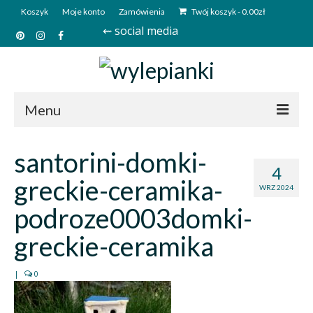
Koszyk
Moje konto
Zamówienia
Twój koszyk
-
0.00
zł
⇜ social media
Menu
Start
santorini-domki-
4
Sklep
greckie-ceramika-
WRZ 2024
Kim jesteśmy?
podroze0003domki-
Kontakt
greckie-ceramika
Deutsch
|
0