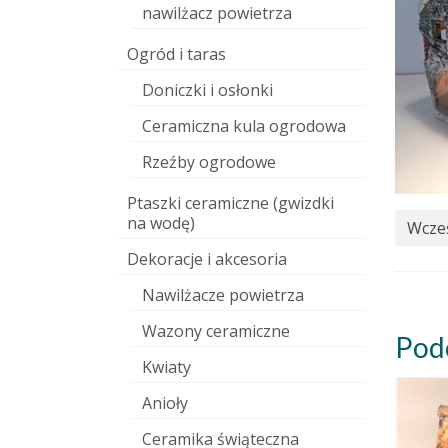
nawilżacz powietrza
Ogród i taras
Doniczki i osłonki
Ceramiczna kula ogrodowa
Rzeźby ogrodowe
Ptaszki ceramiczne (gwizdki
na wodę)
Wcześ
Dekoracje i akcesoria
Nawilżacze powietrza
Wazony ceramiczne
Pod
Kwiaty
Anioły
Ceramika świąteczna