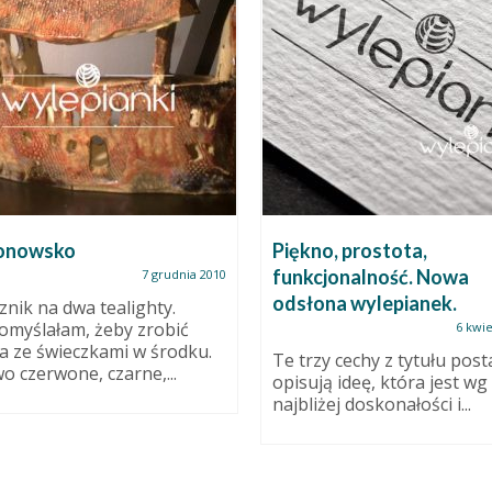
onowsko
Piękno, prostota,
funkcjonalność. Nowa
7 grudnia 2010
odsłona wylepianek.
znik na dwa tealighty.
omyślałam, żeby zrobić
6 kwie
ia ze świeczkami w środku.
Te trzy cechy z tytułu post
wo czerwone, czarne,...
opisują ideę, która jest wg
najbliżej doskonałości i...