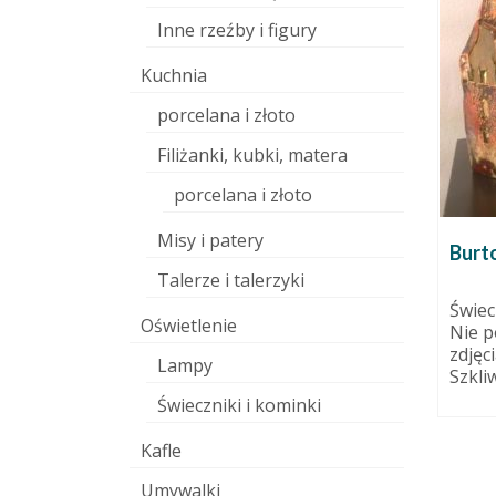
Inne rzeźby i figury
Kuchnia
porcelana i złoto
Filiżanki, kubki, matera
eksperymenty
porcelana i złoto
8 marca 2011
Eksperymenty – póki co –
Misy i patery
oś
Burt
nieudane. Zawsze kręciły mnie
A my?
Talerze i talerzyki
duże sztuki, odkąd zaczęłam
rzeźbić. Wielkość...
2 grudnia 2016
Świec
Oświetlenie
Nie p
ęta i czas
zdjęc
się na
Lampy
Szkli
tają...
Świeczniki i kominki
Kafle
Umywalki