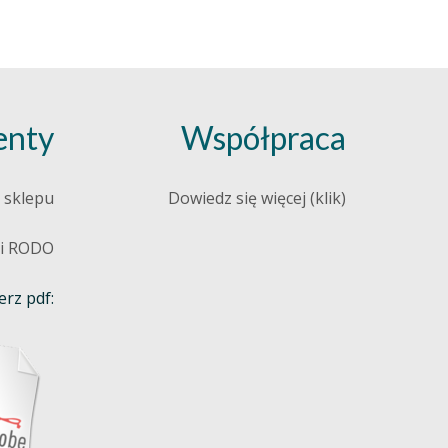
nty
Współpraca
 sklepu
Dowiedz się więcej (klik)
 i RODO
rz pdf: