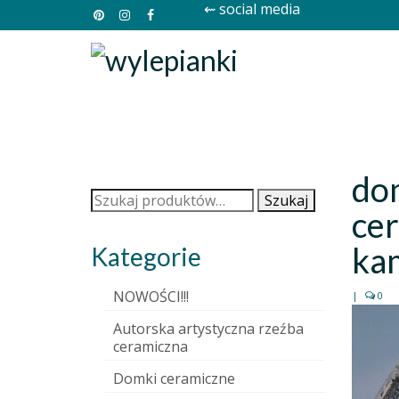
⇜ social media
do
Szukaj:
Szukaj
ce
ka
Kategorie
NOWOŚCI!!!
|
0
Autorska artystyczna rzeźba
ceramiczna
Domki ceramiczne