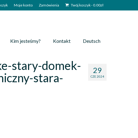
szyk
Moje konto
Zamówienia
Twój koszyk
-
0.00
zł
Kim jesteśmy?
Kontakt
Deutsch
ke-stary-domek-
29
iczny-stara-
CZE 2024