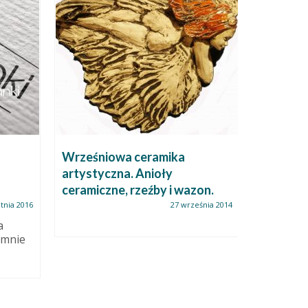
Wrześniowa ceramika
Nowy Cz
artystyczna. Anioły
Wylepia
ceramiczne, rzeźby i wazon.
tnia 2016
27 września 2014
Jeśli zag
zakładkę 
a
wiecie: 
 mnie
Człowieka