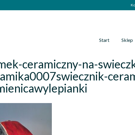
Ko
Start
Sklep
mek-ceramiczny-na-swiecz
ramika0007swiecznik-ceram
mienicawylepianki