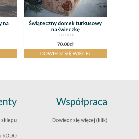
y na
Świąteczny domek turkusowy
na świeczkę
BRAK OCEN
70.00
zł
J
DOWIEDZ SIĘ WIĘCEJ
nty
Współpraca
 sklepu
Dowiedz się więcej (klik)
 i RODO