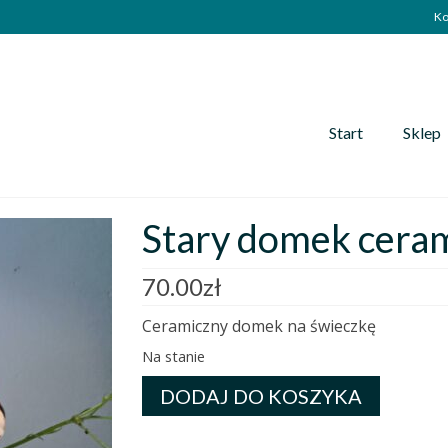
Ko
Start
Sklep
Stary domek ceram
70.00
zł
Ceramiczny domek na świeczkę
Na stanie
ilość
DODAJ DO KOSZYKA
Stary
domek
ceramiczny