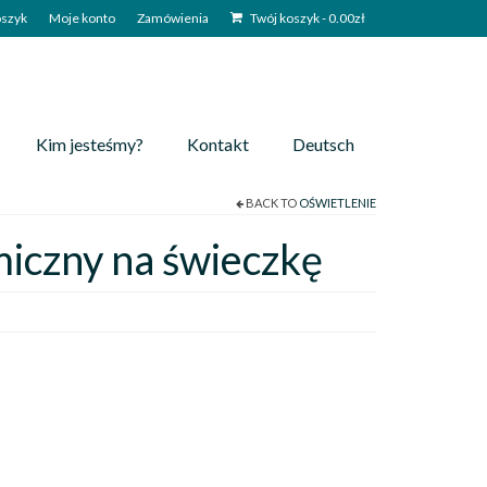
szyk
Moje konto
Zamówienia
Twój koszyk
-
0.00
zł
Kim jesteśmy?
Kontakt
Deutsch
BACK TO
OŚWIETLENIE
iczny na świeczkę