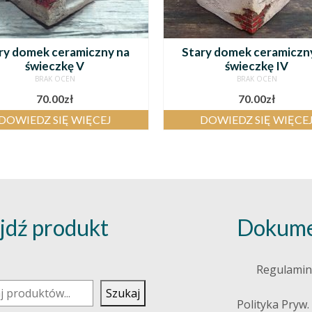
ry domek ceramiczny na
Stary domek ceramiczn
świeczkę V
świeczkę IV
BRAK OCEN
BRAK OCEN
70.00
zł
70.00
zł
DOWIEDZ SIĘ WIĘCEJ
DOWIEDZ SIĘ WIĘCE
jdź produkt
Dokume
j
Regulamin
Szukaj
Polityka Pryw.