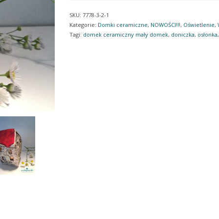
na
SKU:
7778-3-2-1
świeczkę
Kategorie:
Domki ceramiczne
,
NOWOŚCI!!!
,
Oświetlenie
,
Tagi:
domek ceramiczny mały domek
,
doniczka
,
osłonka