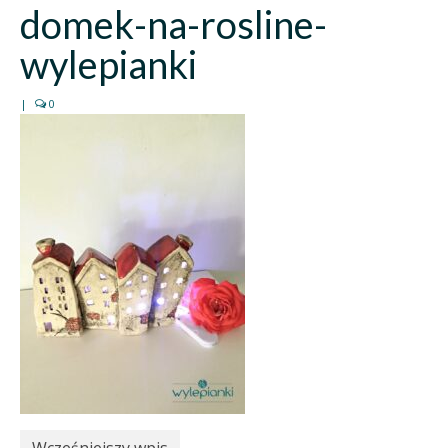
domek-na-rosline-
wylepianki
|
0