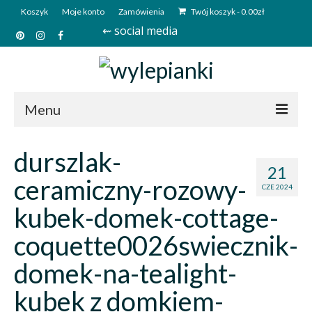
Koszyk
Moje konto
Zamówienia
Twój koszyk
-
0.00
zł
⇜ social media
Menu
Start
durszlak-
21
Sklep
ceramiczny-rozowy-
CZE 2024
Kim jesteśmy?
kubek-domek-cottage-
Kontakt
coquette0026swiecznik-
Deutsch
domek-na-tealight-
kubek z domkiem-