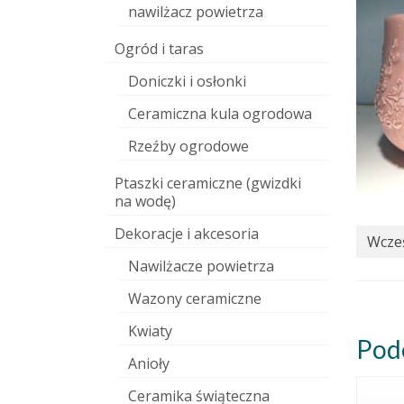
nawilżacz powietrza
Ogród i taras
Doniczki i osłonki
Ceramiczna kula ogrodowa
Rzeźby ogrodowe
Ptaszki ceramiczne (gwizdki
na wodę)
Dekoracje i akcesoria
Wcześ
Nawilżacze powietrza
Wazony ceramiczne
Kwiaty
Pod
Anioły
Ceramika świąteczna