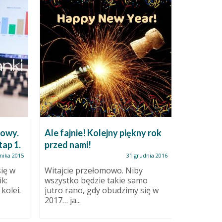
towy.
Ale fajnie! Kolejny piękny rok
Warszta
tap 1.
przed nami!
Żdżarac
nika 2015
31 grudnia 2016
ię w
Witajcie przełomowo. Niby
Obiecana
k:
wszystko będzie takie samo
żdżarskie
kolei.
jutro rano, gdy obudzimy się w
niespełna
2017… ja...
pracowni 