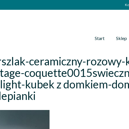
Ko
Start
Sklep
rszlak-ceramiczny-rozowy
ttage-coquette0015swiecz
light-kubek z domkiem-dom
epianki