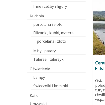
Inne rzeźby i figury
Kuchnia
porcelana i złoto
Filiżanki, kubki, matera
porcelana i złoto
Misy i patery
Talerze i talerzyki
(D)efekty wypału
Cera
plenerowego
Eids
 stycznia 2011
Oświetlenie
19 maja 2011
amionka,
Lampy
. W
Plusy ujemne: szkliwo wyliniało,
Ostat
eczka na
tam gdzie zostały jego resztki
połud
Świeczniki i kominki
nie ma śladu niebieskiego,
turys
wszystko jest...
chwil
Kafle
wspani
Umywalki