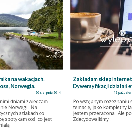
mika na wakacjach.
Zakładam sklep interne
foss, Norwegia.
Dywersyfikacji działań e
20 sierpnia 2014
16 paździer
nimi dniami zwiedzam
Po wstępnym rozeznaniu s
nie Norwegii. Na
temacie, jako kompletny lai
tycznych szlakach co
jestem przerażona. Ale po 
kę spotykam coś, co jest
Zdecydowaliśmy...
ałą...