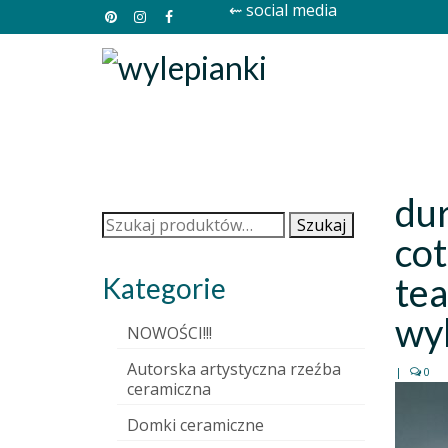
⇜ social media
du
Szukaj:
Szukaj
co
tea
Kategorie
wyl
NOWOŚCI!!!
Autorska artystyczna rzeźba
|
0
ceramiczna
Domki ceramiczne