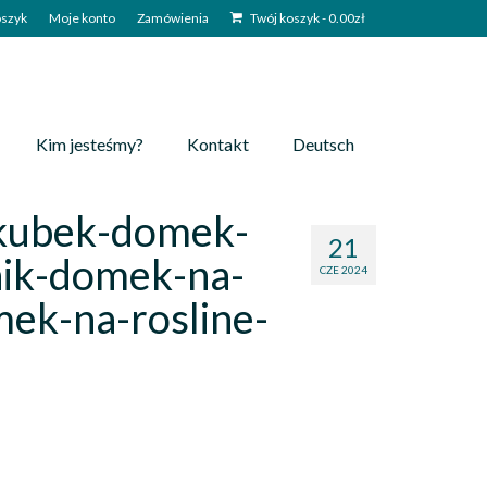
szyk
Moje konto
Zamówienia
Twój koszyk
-
0.00
zł
Kim jesteśmy?
Kontakt
Deutsch
-kubek-domek-
21
nik-domek-na-
CZE 2024
ek-na-rosline-