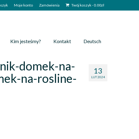
szyk
Moje konto
Zamówienia
Twój koszyk
-
0.00
zł
Kim jesteśmy?
Kontakt
Deutsch
nik-domek-na-
13
ek-na-rosline-
LUT 2024