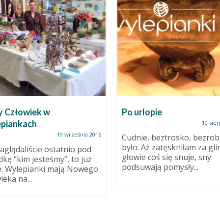
 Człowiek w
Po urlopie
piankach
10 sier
19 września 2016
Cudnie, beztrosko, bezrob
było. Aż zatęskniłam za gli
 zaglądaliście ostatnio pod
głowie coś się snuje, sny
dkę “kim jesteśmy”, to już
podsuwają pomysły...
e: Wylepianki mają Nowego
ieka na...