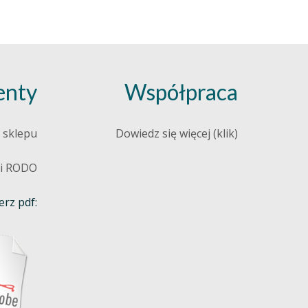
nty
Współpraca
 sklepu
Dowiedz się więcej (klik)
 i RODO
rz pdf: