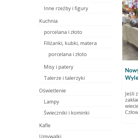
Inne rzeźby i figury
Kuchnia
porcelana i złoto
Filiżanki, kubki, matera
porcelana i złoto
Misy i patery
oach:
Ferie z bajką w pracowni
Nowy
ceramiki!
Wyle
Talerze i talerzyki
listopada 2014
15 stycznia 2015
Oświetlenie
i? Pewnie
Ledwo wdrożyliśmy się w
Jeśli
ienia z
obowiązki po długiej przerwie
zakła
Lampy
stycznie,
świątecznej, a tu już ferie! Jeśli
wieci
nie...
Człow
Świeczniki i kominki
Kafle
Umywalki