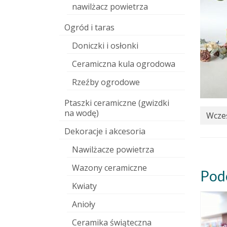
nawilżacz powietrza
Ogród i taras
Doniczki i osłonki
Ceramiczna kula ogrodowa
Rzeźby ogrodowe
Ptaszki ceramiczne (gwizdki
na wodę)
Wcześ
Dekoracje i akcesoria
Nawilżacze powietrza
Wazony ceramiczne
Pod
Kwiaty
Anioły
Ceramika świąteczna