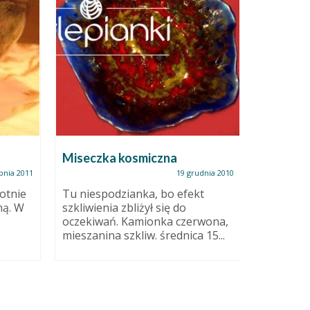
Zestaw n
2. Kami
Zaległośc
Miseczka kosmiczna
walentyn
glina cze
pnia 2011
19 grudnia 2010
szkliwion
otnie
Tu niespodzianka, bo efekt
ną. W
szkliwienia zbliżył się do
oczekiwań. Kamionka czerwona,
mieszanina szkliw. średnica 15...