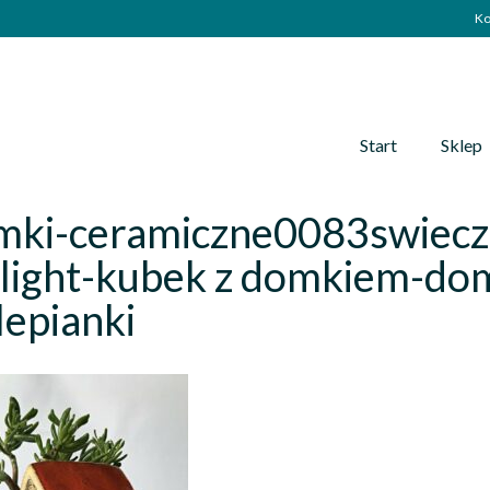
Ko
Start
Sklep
mki-ceramiczne0083swiecz
light-kubek z domkiem-dom
epianki