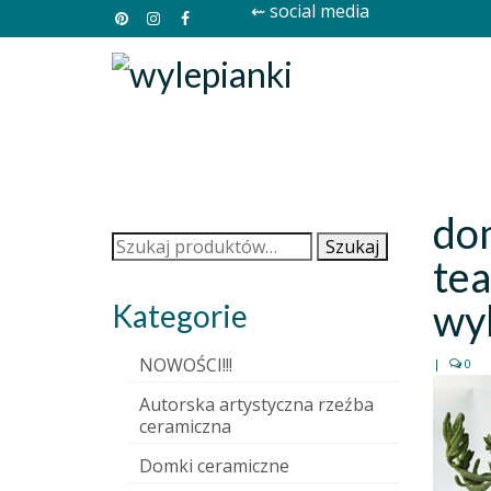
⇜ social media
do
Szukaj:
Szukaj
tea
wyl
Kategorie
NOWOŚCI!!!
|
0
Autorska artystyczna rzeźba
ceramiczna
Domki ceramiczne