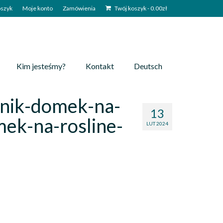
szyk
Moje konto
Zamówienia
Twój koszyk
-
0.00
zł
Kim jesteśmy?
Kontakt
Deutsch
nik-domek-na-
13
ek-na-rosline-
LUT 2024