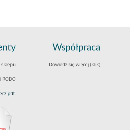
nty
Współpraca
 sklepu
Dowiedz się więcej (klik)
 i RODO
rz pdf: