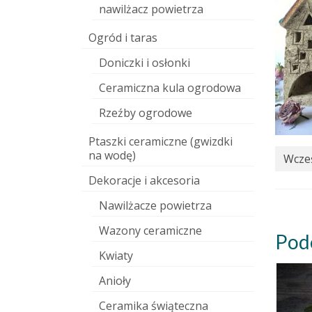
nawilżacz powietrza
Ogród i taras
Doniczki i osłonki
Ceramiczna kula ogrodowa
Rzeźby ogrodowe
Ptaszki ceramiczne (gwizdki
na wodę)
Wcześ
Dekoracje i akcesoria
Nawilżacze powietrza
Wazony ceramiczne
Pod
Kwiaty
Anioły
Ceramika świąteczna