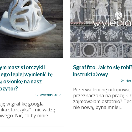
ym masz storczyki i
Sgraffito. Jak to się robi
ego lepiej wymienić tę
instruktażowy
ą osłonkę na nasz
24 sier
ozytor?
Przerwa trochę urlopowa, 
przeznaczona na pracę. Cz
12 kwietnia 2017
zajmowałam ostatnio? Tec
ję w grafikę googla
nie nową, bynajmniej,...
nka storczyka” i nie widzę
owego. Nic, co by mnie...