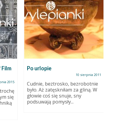
? Film
Po urlopie
Ceramic
10 sierpnia 2011
pnia 2015
Cudnie, beztrosko, bezrobotnie
To jest t
było. Aż zatęskniłam za gliną. W
najbardzi
trochę
głowie coś się snuje, sny
nami na j
ym się
podsuwają pomysły...
hniką