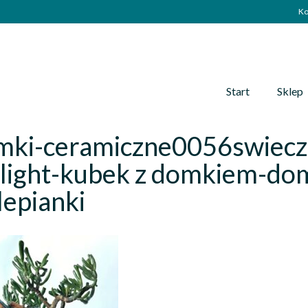
Ko
Start
Sklep
mki-ceramiczne0056swiecz
light-kubek z domkiem-dom
epianki