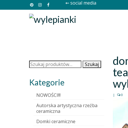
⇜ social media
do
Szukaj:
Szukaj
tea
wyl
Kategorie
NOWOŚCI!!!
|
0
Autorska artystyczna rzeźba
ceramiczna
Domki ceramiczne