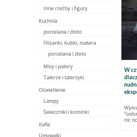
Inne rzeźby i figury
Kuchnia
porcelana i złoto
Filiżanki, kubki, matera
Pracownia tonie – znak, że
porcelana i złoto
zbliża się wiosna.
15 stycznia 2011
Misy i patery
do wypału
W cz
No właśnie – wiosna w styczniu.
dlacz
Talerze i talerzyki
Ja tam wierzę, wszystko wokoło
nudn
9 maja 2011
wiośniane, ptaki w ogrodzie...
Oświetlenie
eksp
obić
wy piec
Lampy
zenia
Wpisu
Świeczniki i kominki
“osło
nic n
Kafle
Umywalki