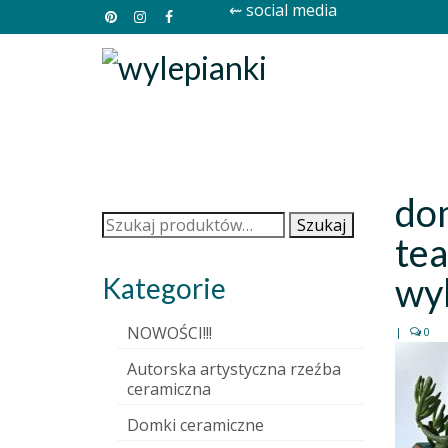
⇜ social media
do
Szukaj:
Szukaj
tea
wyl
Kategorie
NOWOŚCI!!!
|
0
Autorska artystyczna rzeźba
ceramiczna
Domki ceramiczne