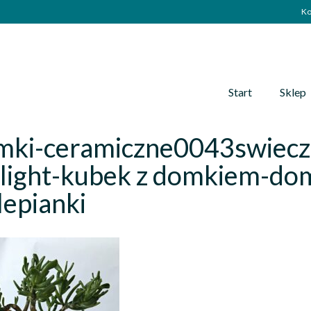
Ko
Start
Sklep
mki-ceramiczne0043swiecz
light-kubek z domkiem-dom
epianki