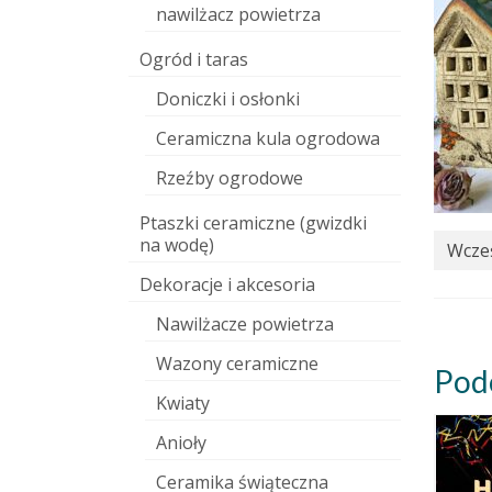
nawilżacz powietrza
Ogród i taras
Doniczki i osłonki
Ceramiczna kula ogrodowa
Rzeźby ogrodowe
Ptaszki ceramiczne (gwizdki
na wodę)
Wcześ
Dekoracje i akcesoria
Nawilżacze powietrza
Wazony ceramiczne
Pod
Kwiaty
Anioły
Ceramika świąteczna