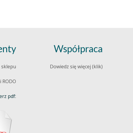
nty
Współpraca
 sklepu
Dowiedz się więcej (klik)
 i RODO
rz pdf: