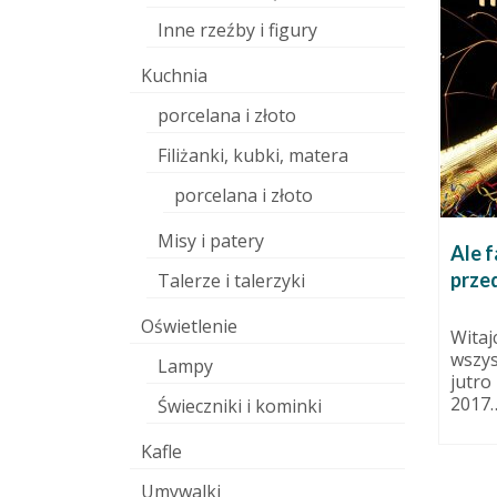
Inne rzeźby i figury
Kuchnia
porcelana i złoto
Filiżanki, kubki, matera
porcelana i złoto
Misy i patery
DIY: Piec papierowy do wypału
Ale f
ceramiki
prze
dziernika 2013
Talerze i talerzyki
9 maja 2011
. Żeby ją
Oświetlenie
ami i
Dziś opowiem o tym zrobić
Witaj
ić.
własnoręcznie papierowy piec
wszys
Lampy
plenerowy. Z doświadczenia
jutro
wiem, że największą
2017… 
Świeczniki i kominki
przeszkodą...
Kafle
Umywalki