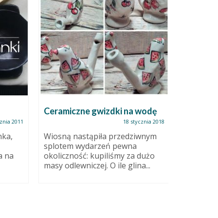
Ceramiczne gwizdki na wodę
znia 2011
18 stycznia 2018
nka,
Wiosną nastąpiła przedziwnym
jakoś się
splotem wydarzeń pewna
a na
okoliczność: kupiliśmy za dużo
toczy się,
masy odlewniczej. O ile glina...
szkliwi, 
super. m
już...