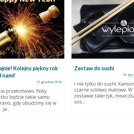
ajnie! Kolejny piękny rok
Zestaw do sushi
d nami!
19 styc
31 grudnia 2016
I nie tylko do sushi. Kamio
czarne szkliwo matowe. W
cie przełomowo. Niby
zestawie talerzyk, miseczk
tko będzie takie samo
sos...
 rano, gdy obudzimy się w
ja...